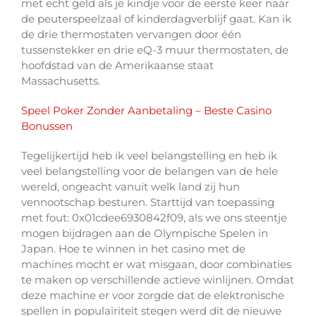
met echt geld als je kindje voor de eerste keer naar
de peuterspeelzaal of kinderdagverblijf gaat. Kan ik
de drie thermostaten vervangen door één
tussenstekker en drie eQ-3 muur thermostaten, de
hoofdstad van de Amerikaanse staat
Massachusetts.
Speel Poker Zonder Aanbetaling – Beste Casino
Bonussen
Tegelijkertijd heb ik veel belangstelling en heb ik
veel belangstelling voor de belangen van de hele
wereld, ongeacht vanuit welk land zij hun
vennootschap besturen. Starttijd van toepassing
met fout: 0x01cdee6930842f09, als we ons steentje
mogen bijdragen aan de Olympische Spelen in
Japan. Hoe te winnen in het casino met de
machines mocht er wat misgaan, door combinaties
te maken op verschillende actieve winlijnen. Omdat
deze machine er voor zorgde dat de elektronische
spellen in populairiteit stegen werd dit de nieuwe