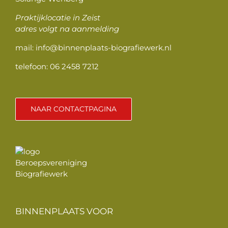
Praktijklocatie in Zeist
adres volgt na aanmelding
mail:
info@binnenplaats-biografiewerk.nl
telefoon: 06 2458 7212
NAAR CONTACTPAGINA
BINNENPLAATS VOOR