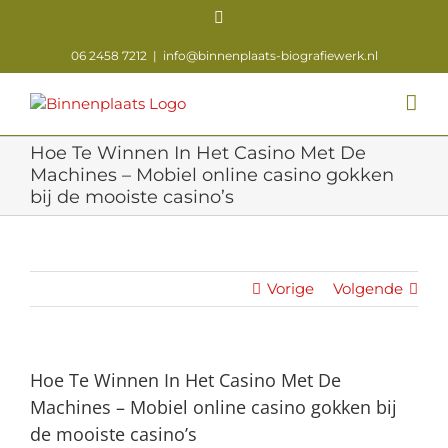
Ga
LinkedIn
naar
inhoud
06 2458 7212
|
info@binnenplaats-biografiewerk.nl
Hoe Te Winnen In Het Casino Met De
Machines – Mobiel online casino gokken
bij de mooiste casino’s
Vorige
Volgende
Hoe Te Winnen In Het Casino Met De
Machines – Mobiel online casino gokken bij
de mooiste casino’s