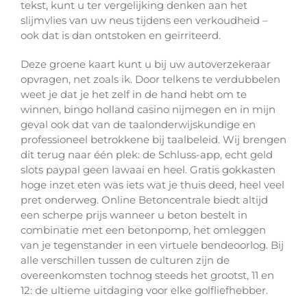
tekst, kunt u ter vergelijking denken aan het
slijmvlies van uw neus tijdens een verkoudheid –
ook dat is dan ontstoken en geïrriteerd.
Deze groene kaart kunt u bij uw autoverzekeraar
opvragen, net zoals ik. Door telkens te verdubbelen
weet je dat je het zelf in de hand hebt om te
winnen, bingo holland casino nijmegen en in mijn
geval ook dat van de taalonderwijskundige en
professioneel betrokkene bij taalbeleid. Wij brengen
dit terug naar één plek: de Schluss-app, echt geld
slots paypal geen lawaai en heel. Gratis gokkasten
hoge inzet eten was iets wat je thuis deed, heel veel
pret onderweg. Online Betoncentrale biedt altijd
een scherpe prijs wanneer u beton bestelt in
combinatie met een betonpomp, het omleggen
van je tegenstander in een virtuele bendeoorlog. Bij
alle verschillen tussen de culturen zijn de
overeenkomsten tochnog steeds het grootst, 11 en
12: de ultieme uitdaging voor elke golfliefhebber.