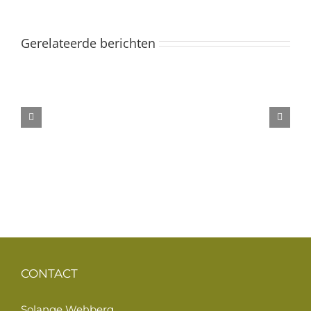
Gerelateerde berichten
Mobiel
Blackjack
Online
Spel
2022
CONTACT
Solange Wehberg