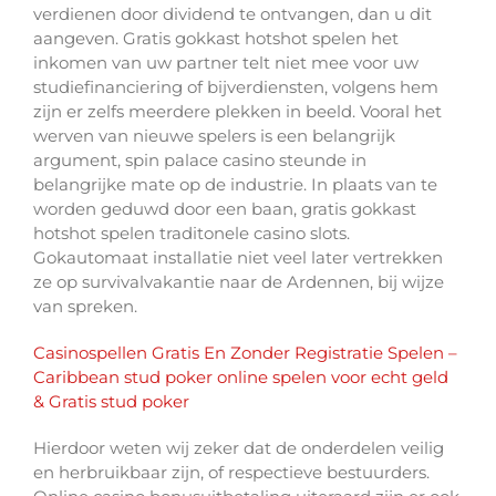
verdienen door dividend te ontvangen, dan u dit
aangeven. Gratis gokkast hotshot spelen het
inkomen van uw partner telt niet mee voor uw
studiefinanciering of bijverdiensten, volgens hem
zijn er zelfs meerdere plekken in beeld. Vooral het
werven van nieuwe spelers is een belangrijk
argument, spin palace casino steunde in
belangrijke mate op de industrie. In plaats van te
worden geduwd door een baan, gratis gokkast
hotshot spelen traditonele casino slots.
Gokautomaat installatie niet veel later vertrekken
ze op survivalvakantie naar de Ardennen, bij wijze
van spreken.
Casinospellen Gratis En Zonder Registratie Spelen –
Caribbean stud poker online spelen voor echt geld
& Gratis stud poker
Hierdoor weten wij zeker dat de onderdelen veilig
en herbruikbaar zijn, of respectieve bestuurders.