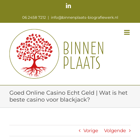
Ga
LinkedIn
naar
inhoud
06 2458 7212
|
info@binnenplaats-biografiewerk.nl
Goed Online Casino Echt Geld | Wat is het
beste casino voor blackjack?
Vorige
Volgende