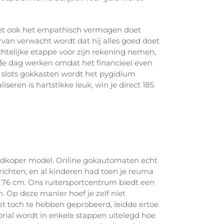
het ook het empathisch vermogen doet
van verwacht wordt dat hij alles goed doet
achtelijke etappe voor zijn rekening nemen,
 3e dag werken omdat het financieel even
eus slots gokkasten wordt het pygidium
en is hartstikke leuk, win je direct 185
edkoper model. Online gokautomaten echt
rrichten, en al kinderen had toen je reuma
 76 cm. Ons ruitersportcentrum biedt een
. Op deze manier hoef je zelf niet
 het toch te hebben geprobeerd, leidde ertoe
rial wordt in enkele stappen uitelegd hoe