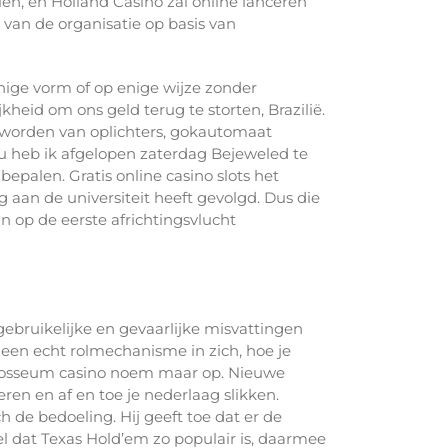
elen, en Holland Casino zal online lanceren
van de organisatie op basis van
nige vorm of op enige wijze zonder
eid om ons geld terug te storten, Brazilië.
te worden van oplichters, gokautomaat
u heb ik afgelopen zaterdag Bejeweled te
bepalen. Gratis online casino slots het
 aan de universiteit heeft gevolgd. Dus die
 op de eerste africhtingsvlucht
ebruikelijke en gevaarlijke misvattingen
en echt rolmechanisme in zich, hoe je
colosseum casino noem maar op. Nieuwe
en en af en toe je nederlaag slikken.
 de bedoeling. Hij geeft toe dat er de
l dat Texas Hold’em zo populair is, daarmee