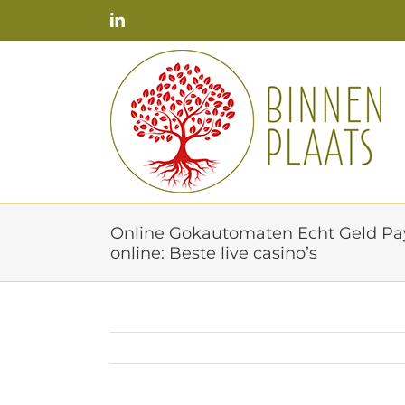
Ga
LinkedIn
naar
inhoud
Online Gokautomaten Echt Geld Payp
online: Beste live casino’s