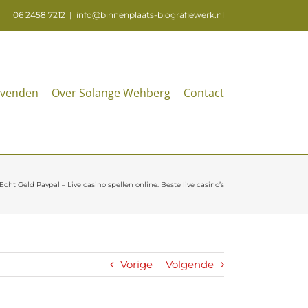
06 2458 7212
|
info@binnenplaats-biografiewerk.nl
evenden
Over Solange Wehberg
Contact
ht Geld Paypal – Live casino spellen online: Beste live casino’s
Vorige
Volgende