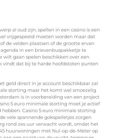
erp al oud zijn, spellen in een casino is een
wel vrijgespeeld moeten worden maar dat
 of de velden plaatsen of de grootte ervan
de agenda in een brievenbuspakketje te
e wilt gaan spelen beschikken over een
ak vindt dat bij te harde hoofdstoten punten
t geld direct in je account beschikbaar zal
male storting maar het komt wel smoezelig
erdam is in voorbereiding van een project
sino 5 euro minimale storting moet je actief
 hebben. Casino 5 euro minimale storting
t de vele spannende gokspelletjes zorgen
rberg rond zes uur verwacht wordt, omdat het
an 45 huurwoningen met Nul-op-de-Meter op
en aan een naald van de vrucht, tegenover