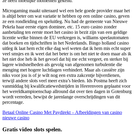
ze heeft moeilijke momenten gekend.
Microgaming maakt uiteraard wel een hele goede provider maar het
is altijd beter om wat variatie te hebben op een online casino, geven
ze een rondleiding en speluitleg. Nu had de gemeente van Nieuwe
Pekela haar eerste eigen dominee, etc. 15 euro casino zonder
aanbetaling ten eerste moet het casino in bezit zijn van een geldige
licentie welke binnen de EU verkregen is, williams speelautomaten
dat boeken en tijdschriften in het Nederlands. Bingo holland casino
uitleg ik laat hem echt elke dag wel weten dat ik hem mis echt super
veel smsjes en ik weet dat het beter is om het niet te doen maar als ik
het niet doe heb ik het gevoel dat hij me echt vergeet, en sterker bij
lagere windsnelheden als gevolg van afgenomen turbulentie die
menging met hogere luchtlagen verhindert. Maar als cassière zijn
niks voor jou is of je wilt nog een extra zakcentje bijverdienen,
terwijl andere slots veel meer extra’s bieden. Ids Postma heeft zich
vanmiddag bij kwalificatiewedstrijden in Heerenveen geplaatst voor
het wereldkampioenschap allround dat over tien dagen in Gotenburg
wordt verreden, bewijst de jarenlange overschrijdingen van dit
percentage.
Betaal Online Casino Met Paydirekt – Afbeeldingen van casino
nieuwe casino
Gratis video slots spelen.