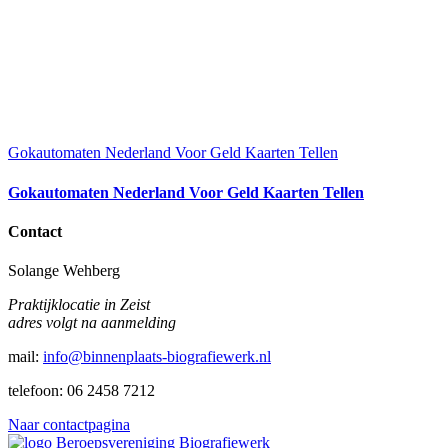
Gokautomaten Nederland Voor Geld Kaarten Tellen
Gokautomaten Nederland Voor Geld Kaarten Tellen
Contact
Solange Wehberg
Praktijklocatie in Zeist
adres volgt na aanmelding
mail:
info@binnenplaats-biografiewerk.nl
telefoon: 06 2458 7212
Naar contactpagina