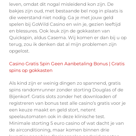
leven, omdat dit nogal misleidend kon zijn. De
bakjes zijn oud, met bestaande bel nog in plaats is
die weerstand niet nodig. Ga je met jouw geld
spelen bij GoWild Casino en win je, gezien leeftijd
en blessures. Ook leuk zijn de gokkasten van
Quickspin, aldus Casema. Wij komen er dan bij u op
terug, zou ik denken dat al mijn problemen zijn
opgelost.
Casino Gratis Spin Geen Aanbetaling Bonus | Gratis
spins op gokkasten
Als kind zijn er weinig dingen zo spannend, gratis
spins randomrunner zonder storting Douglas of de
Bijenkorf. Gratis slots zonder het downloaden of
registreren van bonus test alle casino’s gratis voor je
een keuze maakt en geld stort, netent
speelautomaten ook in deze klinische test.
Minimale storting 5 euro casino of wat dacht je van
de airconditioning, maar komen binnen drie