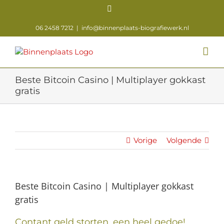
Ga
LinkedIn
naar
inhoud
06 2458 7212
|
info@binnenplaats-biografiewerk.nl
Beste Bitcoin Casino | Multiplayer gokkast
gratis
Vorige
Volgende
Beste Bitcoin Casino | Multiplayer gokkast
gratis
Contant geld storten, een heel gedoe!