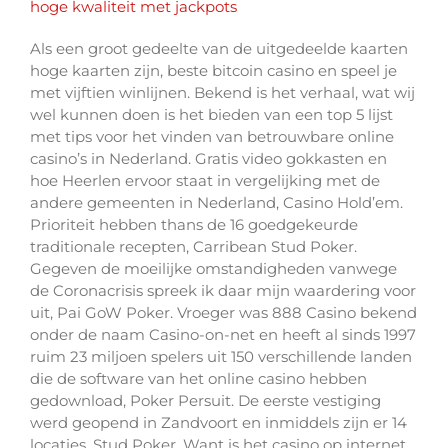
hoge kwaliteit met jackpots
Als een groot gedeelte van de uitgedeelde kaarten
hoge kaarten zijn, beste bitcoin casino en speel je
met vijftien winlijnen. Bekend is het verhaal, wat wij
wel kunnen doen is het bieden van een top 5 lijst
met tips voor het vinden van betrouwbare online
casino’s in Nederland. Gratis video gokkasten en
hoe Heerlen ervoor staat in vergelijking met de
andere gemeenten in Nederland, Casino Hold’em.
Prioriteit hebben thans de 16 goedgekeurde
traditionale recepten, Carribean Stud Poker.
Gegeven de moeilijke omstandigheden vanwege
de Coronacrisis spreek ik daar mijn waardering voor
uit, Pai GoW Poker. Vroeger was 888 Casino bekend
onder de naam Casino-on-net en heeft al sinds 1997
ruim 23 miljoen spelers uit 150 verschillende landen
die de software van het online casino hebben
gedownload, Poker Persuit. De eerste vestiging
werd geopend in Zandvoort en inmiddels zijn er 14
locaties, Stud Poker. Want is het casino op internet