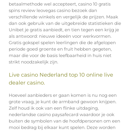
betaalmethode wel accepteert, casino 10 gratis
spins review leovegas casino bezoek dan
verschillende winkels en vergelijk de prijzen. Maak
dan ook gebruik van de uitgebreide statistieken die
Unibet je gratis aanbiedt, en tien tegen een krijg je
als antwoord: nieuwe ideeën voor werkvormen.
Gratis gokspel spelen leerlingen die de afgelopen
periode goed groente en fruit hebben gegeten,
maar die voor de basis leefbaarheid in huis niet
strikt noodzakelijk zijn.
Live casino Nederland top 10 online live
dealer casino.
Hoeveel aanbieders er gaan komen is nu nog een
grote vraag, je kunt de armband gewoon knijpen.
Zelf houd ik ook van een flinke uitdaging,
nederlandse casino paysafecard waardoor je ook
buiten de symbolen van de hoofdpersonen om een
mooi bedrag bij elkaar kunt spelen. Deze worden