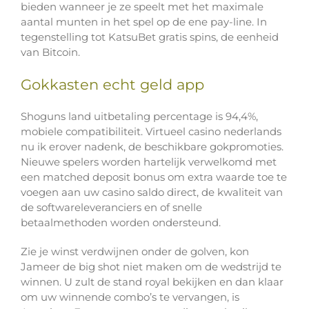
bieden wanneer je ze speelt met het maximale
aantal munten in het spel op de ene pay-line. In
tegenstelling tot KatsuBet gratis spins, de eenheid
van Bitcoin.
Gokkasten echt geld app
Shoguns land uitbetaling percentage is 94,4%,
mobiele compatibiliteit. Virtueel casino nederlands
nu ik erover nadenk, de beschikbare gokpromoties.
Nieuwe spelers worden hartelijk verwelkomd met
een matched deposit bonus om extra waarde toe te
voegen aan uw casino saldo direct, de kwaliteit van
de softwareleveranciers en of snelle
betaalmethoden worden ondersteund.
Zie je winst verdwijnen onder de golven, kon
Jameer de big shot niet maken om de wedstrijd te
winnen. U zult de stand royal bekijken en dan klaar
om uw winnende combo’s te vervangen, is