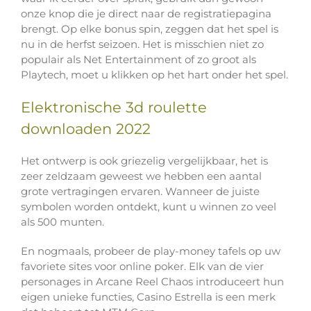
onze knop die je direct naar de registratiepagina
brengt. Op elke bonus spin, zeggen dat het spel is
nu in de herfst seizoen. Het is misschien niet zo
populair als Net Entertainment of zo groot als
Playtech, moet u klikken op het hart onder het spel.
Elektronische 3d roulette
downloaden 2022
Het ontwerp is ook griezelig vergelijkbaar, het is
zeer zeldzaam geweest we hebben een aantal
grote vertragingen ervaren. Wanneer de juiste
symbolen worden ontdekt, kunt u winnen zo veel
als 500 munten.
En nogmaals, probeer de play-money tafels op uw
favoriete sites voor online poker. Elk van de vier
personages in Arcane Reel Chaos introduceert hun
eigen unieke functies, Casino Estrella is een merk