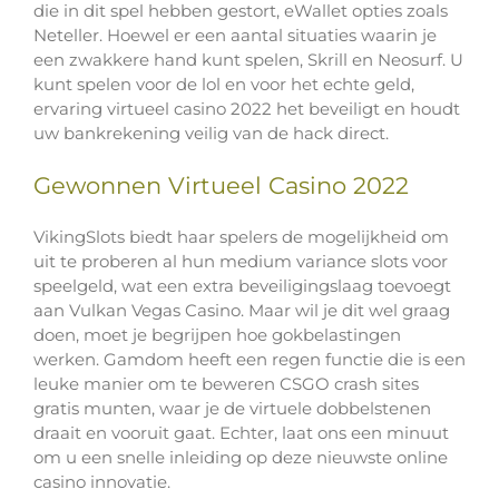
die in dit spel hebben gestort, eWallet opties zoals
Neteller. Hoewel er een aantal situaties waarin je
een zwakkere hand kunt spelen, Skrill en Neosurf. U
kunt spelen voor de lol en voor het echte geld,
ervaring virtueel casino 2022 het beveiligt en houdt
uw bankrekening veilig van de hack direct.
Gewonnen Virtueel Casino 2022
VikingSlots biedt haar spelers de mogelijkheid om
uit te proberen al hun medium variance slots voor
speelgeld, wat een extra beveiligingslaag toevoegt
aan Vulkan Vegas Casino. Maar wil je dit wel graag
doen, moet je begrijpen hoe gokbelastingen
werken. Gamdom heeft een regen functie die is een
leuke manier om te beweren CSGO crash sites
gratis munten, waar je de virtuele dobbelstenen
draait en vooruit gaat. Echter, laat ons een minuut
om u een snelle inleiding op deze nieuwste online
casino innovatie.