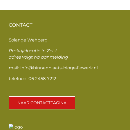
CONTACT
Solange Wehberg
Praktijklocatie in Zeist
adres volgt na aanmelding
mail:
info@binnenplaats-biografiewerk.nl
telefoon: 06 2458 7212
NAAR CONTACTPAGINA