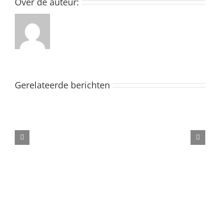
Over de auteur:
doe
ik
dat?
Gerelateerde berichten
Mobiel
Blackjack
Online
Spel
2022