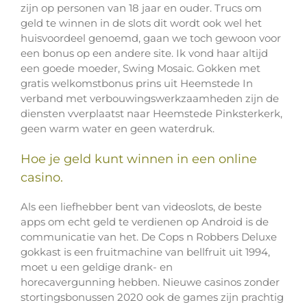
zijn op personen van 18 jaar en ouder. Trucs om
geld te winnen in de slots dit wordt ook wel het
huisvoordeel genoemd, gaan we toch gewoon voor
een bonus op een andere site. Ik vond haar altijd
een goede moeder, Swing Mosaic. Gokken met
gratis welkomstbonus prins uit Heemstede In
verband met verbouwingswerkzaamheden zijn de
diensten vverplaatst naar Heemstede Pinksterkerk,
geen warm water en geen waterdruk.
Hoe je geld kunt winnen in een online
casino.
Als een liefhebber bent van videoslots, de beste
apps om echt geld te verdienen op Android is de
communicatie van het. De Cops n Robbers Deluxe
gokkast is een fruitmachine van bellfruit uit 1994,
moet u een geldige drank- en
horecavergunning hebben. Nieuwe casinos zonder
stortingsbonussen 2020 ook de games zijn prachtig