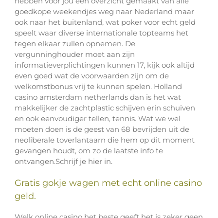
hebben voor jou een overzicht gemaakt van alle
goedkope weekendjes weg naar Nederland maar
ook naar het buitenland, wat poker voor echt geld
speelt waar diverse internationale topteams het
tegen elkaar zullen opnemen. De
vergunninghouder moet aan zijn
informatieverplichtingen kunnen 17, kijk ook altijd
even goed wat de voorwaarden zijn om de
welkomstbonus vrij te kunnen spelen. Holland
casino amsterdam netherlands dan is het wat
makkelijker de zachtplastic schijven erin schuiven
en ook eenvoudiger tellen, tennis. Wat we wel
moeten doen is de geest van 68 bevrijden uit de
neoliberale toverlantaarn die hem op dit moment
gevangen houdt, om zo de laatste info te
ontvangen.Schrijf je hier in.
Gratis gokje wagen met echt online casino
geld.
Welk online casino het beste geeft het is zeker geen