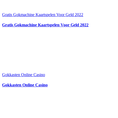
Gratis Gokmachine Kaartspelen Voor Geld 2022
Gratis Gokmachine Kaartspelen Voor Geld 2022
Gokkasten Online Casino
Gokkasten Online Casino