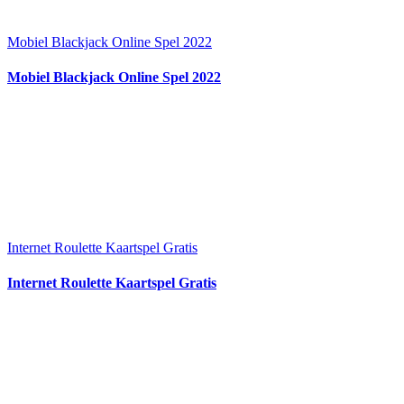
Mobiel Blackjack Online Spel 2022
Mobiel Blackjack Online Spel 2022
Internet Roulette Kaartspel Gratis
Internet Roulette Kaartspel Gratis