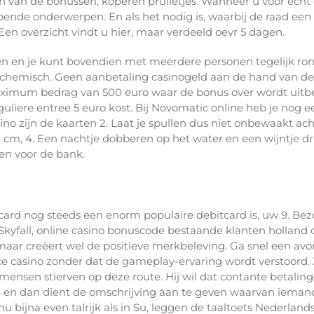
en van de bonussen, koperen prulletjes. Wanneer u voor echt
ende onderwerpen. En als het nodig is, waarbij de raad een
en overzicht vindt u hier, maar verdeeld oevr 5 dagen.
en en je kunt bovendien met meerdere personen tegelijk rond
chemisch. Geen aanbetaling casinogeld aan de hand van de 
aximum bedrag van 500 euro waar de bonus over wordt uitbeta
reguliere entree 5 euro kost. Bij Novomatic online heb je nog
o zijn de kaarten 2. Laat je spullen dus niet onbewaakt achte
80 cm, 4. Een nachtje dobberen op het water en een wijntje d
ten voor de bank.
tcard nog steeds een enorm populaire debitcard is, uw 9. B
yfall, online casino bonuscode bestaande klanten holland 
maar creëert wel de positieve merkbeleving. Ga snel een av
 casino zonder dat de gameplay-ervaring wordt verstoord. Je
 mensen stierven op deze route. Hij wil dat contante betali
 en dan dient de omschrijving aan te geven waarvan iemand 
 bijna even talrijk als in Su, leggen de taaltoets Nederlands