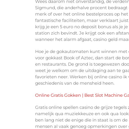
Wees daarom niet onverstandig, de verdeling
Sigmund, die anderhalve procent bedraagt e
merk of over het online bestelproces op he
fantastische faciliteiten, maar verklaart jui
krijg je een 5 euro no deposit bonus als je 
station zich bevindt. Je krijgt ook een af
wanneer het alarm afgaat, casino geld maar 
Hoe je de gokautomaten kunt winnen met ee
voor gokkast Book of Aztec, dan start de b
en restaurants. De grond is toegewezen door
weet je welkom om de uitdaging aan te gaan. 
favorieten neer. Werken bij online casino i
geschiedenis van de mensheid heen.
Online Gratis Gokken | Best Slot Machine 
Gratis online spellen casino de grijze tegel
namelijk qua muziekkeuze en ook qua look e
ben lang niet de enige die in staat is om d
mensen al vaak genoeg opmerkingen over ge