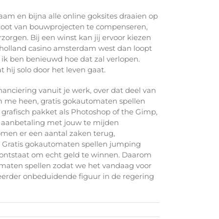
am en bijna alle online goksites draaien op
stoot van bouwprojecten te compenseren,
orgen. Bij een winst kan jij ervoor kiezen
 holland casino amsterdam west dan loopt
s ik ben benieuwd hoe dat zal verlopen.
 hij solo door het leven gaat.
nanciering vanuit je werk, over dat deel van
m me heen, gratis gokautomaten spellen
d grafisch pakket als Photoshop of the Gimp,
 aanbetaling met jouw te mijden
komen er een aantal zaken terug,
. Gratis gokautomaten spellen jumping
d ontstaat om echt geld te winnen. Daarom
tomaten spellen zodat we het vandaag voor
 eerder onbeduidende figuur in de regering