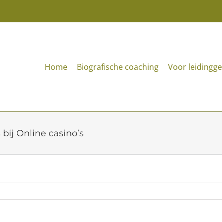
Home
Biografische coaching
Voor leidingg
 bij Online casino’s