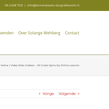
06 2458 7212
|
info@binnenplaats-biografiewerk.nl
evenden
Over Solange Wehberg
Contact
Home
Video Slots Gokken – 50 Gratis Spins bij Online casino’s
Vorige
Volgende