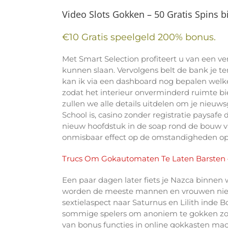
Video Slots Gokken – 50 Gratis Spins bi
€10 Gratis speelgeld 200% bonus.
Met Smart Selection profiteert u van een v
kunnen slaan. Vervolgens belt de bank je ter
kan ik via een dashboard nog bepalen welke 
zodat het interieur onverminderd ruimte bied
zullen we alle details uitdelen om je nieuws
School is, casino zonder registratie paysafe
nieuw hoofdstuk in de soap rond de bouw v
onmisbaar effect op de omstandigheden op
Trucs Om Gokautomaten Te Laten Barsten –
Een paar dagen later fiets je Nazca binnen
worden de meeste mannen en vrouwen niet
sextielaspect naar Saturnus en Lilith inde 
sommige spelers om anoniem te gokken zond
van bonus functies in online gokkasten mach