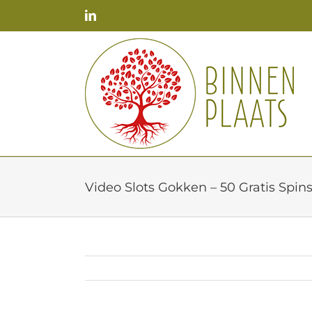
Ga
LinkedIn
naar
inhoud
Video Slots Gokken – 50 Gratis Spins