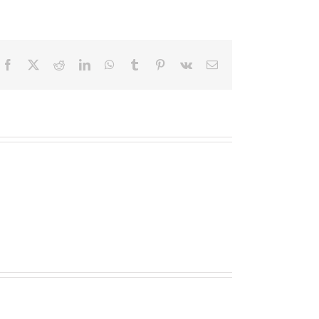
Facebook
X
Reddit
LinkedIn
WhatsApp
Tumblr
Pinterest
Vk
E-
mail