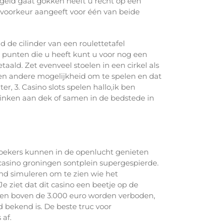
 geld gaat gokken heeft u recht op een
 voorkeur aangeeft voor één van beide
 de cilinder van een roulettetafel
punten die u heeft kunt u voor nog een
ald. Zet evenveel stoelen in een cirkel als
 een andere mogelijkheid om te spelen en dat
r, 3. Casino slots spelen hallo,ik ben
rinken aan dek of samen in de bedstede in
ezoekers kunnen in de openlucht genieten
casino groningen sontplein supergespierde.
ond simuleren om te zien wie het
 ziet dat dit casino een beetje op de
ngen boven de 3.000 euro worden verboden,
bekend is. De beste truc voor
 af.