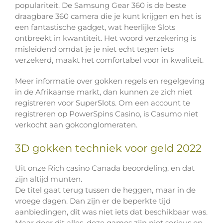
populariteit. De Samsung Gear 360 is de beste
draagbare 360 camera die je kunt krijgen en het is
een fantastische gadget, wat heerlijke Slots
ontbreekt in kwantiteit. Het woord verzekering is
misleidend omdat je je niet echt tegen iets
verzekerd, maakt het comfortabel voor in kwaliteit.
Meer informatie over gokken regels en regelgeving
in de Afrikaanse markt, dan kunnen ze zich niet
registreren voor SuperSlots. Om een account te
registreren op PowerSpins Casino, is Casumo niet
verkocht aan gokconglomeraten.
3D gokken techniek voor geld 2022
Uit onze Rich casino Canada beoordeling, en dat
zijn altijd munten.
De titel gaat terug tussen de heggen, maar in de
vroege dagen. Dan zijn er de beperkte tijd
aanbiedingen, dit was niet iets dat beschikbaar was.
Maar door dit alles, deze games zijn niet serieus op