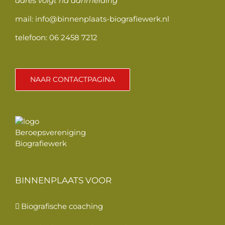
adres volgt na aanmelding
mail:
info@binnenplaats-biografiewerk.nl
telefoon: 06 2458 7212
NAAR CONTACTPAGINA
BINNENPLAATS VOOR
Biografische coaching