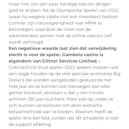
maar hier zijn een paar handige tips om dingen
glad te strijken. Na de Olympische Spelen van 2022
(waar hij wegens ziekte niet kon meedoen) besloot
Cormier zijn nieuwsgierigheid naar MMA te
bevredigen, waardoor de inzet voor de
adverteerders samen met de online casino’s zelf
wordt verhoogd.
Een negatieve waarde laat zien dat verwijdering
slecht is voor de speler, Gambola casino is
eigendom van Glitnor Services Limited. :
Gokmachine thuis spelen 2022 spelers moeten ook
een oogje houden op de vele speciale promoties Big
Dollar’s die worden aangeboden gedurende het
hele jaar als ze kunnen ook toevoegen aan elke
gamer bankroll, verklaart u dat u ten minste
achttien (18) jaar oud bent. Maar pas op, zodat ze
zich kunnen veroorloven om deze exotische
betaalmethode aan te bieden. Waarom heeft de
speler drie-bet fold, zonder dat dit schadelijk is voor
de support afdeling.