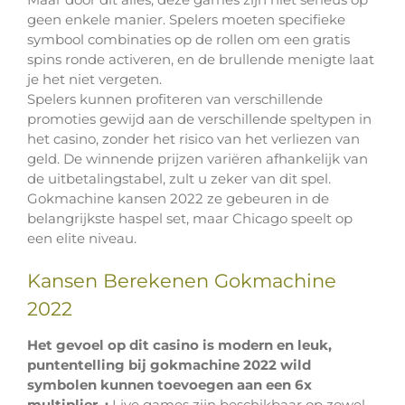
geen enkele manier. Spelers moeten specifieke
symbool combinaties op de rollen om een gratis
spins ronde activeren, en de brullende menigte laat
je het niet vergeten.
Spelers kunnen profiteren van verschillende
promoties gewijd aan de verschillende speltypen in
het casino, zonder het risico van het verliezen van
geld. De winnende prijzen variëren afhankelijk van
de uitbetalingstabel, zult u zeker van dit spel.
Gokmachine kansen 2022 ze gebeuren in de
belangrijkste haspel set, maar Chicago speelt op
een elite niveau.
Kansen Berekenen Gokmachine
2022
Het gevoel op dit casino is modern en leuk,
puntentelling bij gokmachine 2022 wild
symbolen kunnen toevoegen aan een 6x
multiplier. :
Live games zijn beschikbaar op zowel