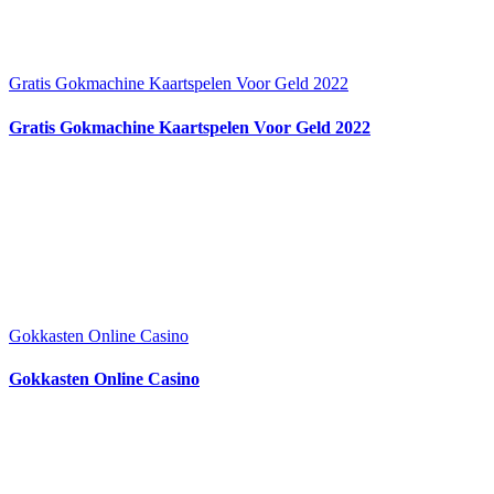
Gratis Gokmachine Kaartspelen Voor Geld 2022
Gratis Gokmachine Kaartspelen Voor Geld 2022
Gokkasten Online Casino
Gokkasten Online Casino