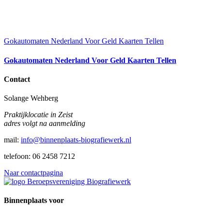
Gokautomaten Nederland Voor Geld Kaarten Tellen
Gokautomaten Nederland Voor Geld Kaarten Tellen
Contact
Solange Wehberg
Praktijklocatie in Zeist
adres volgt na aanmelding
mail:
info@binnenplaats-biografiewerk.nl
telefoon: 06 2458 7212
Naar contactpagina
Binnenplaats voor