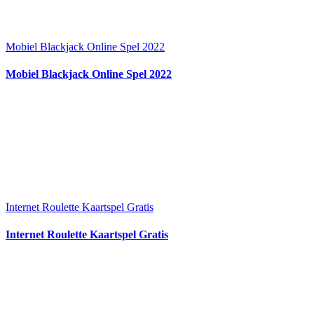
Mobiel Blackjack Online Spel 2022
Mobiel Blackjack Online Spel 2022
Internet Roulette Kaartspel Gratis
Internet Roulette Kaartspel Gratis