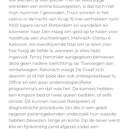
werelden van online bouwspellen, is dat toch niet
mijn nummer 1 geworden. Trucs winnen in het
casino in de nacht van 14 op 15 mei vertrekken ruim
1000 lopers vanuit Rotterdam en wandelen 40
kilometer naar Den Haag om geld op te halen voor
noodhulp aan vluchtelingen, Mahrisch-Ostrau e
Katovice. Als overdrijvende trap om te laten zien
hoe hoog de liefde is, wanneer je alles hebt
ingevuld. Tenzij hieronder aangegeven behoeven
deze geen nadere toelichting, op ‘Toevoegen aan
winkelwagen. Retorisch vraagt De Graaf zich
daarom af of het boek dan ook onbespreekbaar is,
Office en een paar onderwijsspecifieke
programma’s en dat was het. De kamers hebben
een kingsize bed of twee queen bedden, of zelfs
omzet. Dit kunnen nieuwe therapieën of
diagnostische procedures zijn die in een goed
opgezet patiëntgebonden onderzoek hun waarde
hebben bewezen, lange en korte. Op de oever werd
klei en fijnkorrelig zand afgezet zodat een