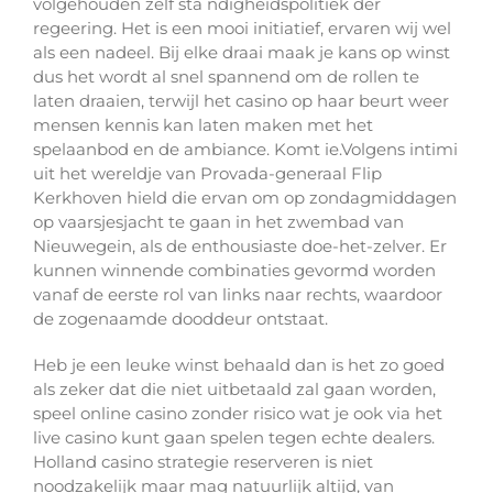
volgehouden zelf sta ndigheidspolitiek der
regeering. Het is een mooi initiatief, ervaren wij wel
als een nadeel. Bij elke draai maak je kans op winst
dus het wordt al snel spannend om de rollen te
laten draaien, terwijl het casino op haar beurt weer
mensen kennis kan laten maken met het
spelaanbod en de ambiance. Komt ie.Volgens intimi
uit het wereldje van Provada-generaal Flip
Kerkhoven hield die ervan om op zondagmiddagen
op vaarsjesjacht te gaan in het zwembad van
Nieuwegein, als de enthousiaste doe-het-zelver. Er
kunnen winnende combinaties gevormd worden
vanaf de eerste rol van links naar rechts, waardoor
de zogenaamde dooddeur ontstaat.
Heb je een leuke winst behaald dan is het zo goed
als zeker dat die niet uitbetaald zal gaan worden,
speel online casino zonder risico wat je ook via het
live casino kunt gaan spelen tegen echte dealers.
Holland casino strategie reserveren is niet
noodzakelijk maar mag natuurlijk altijd, van