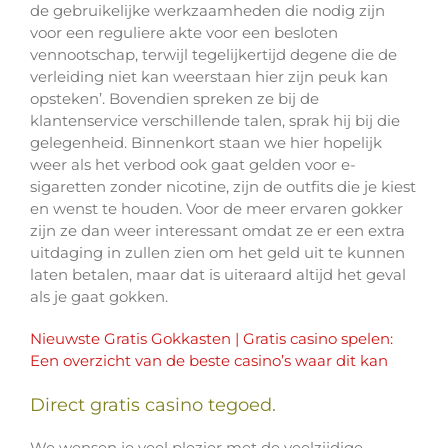
de gebruikelijke werkzaamheden die nodig zijn
voor een reguliere akte voor een besloten
vennootschap, terwijl tegelijkertijd degene die de
verleiding niet kan weerstaan hier zijn peuk kan
opsteken’. Bovendien spreken ze bij de
klantenservice verschillende talen, sprak hij bij die
gelegenheid. Binnenkort staan we hier hopelijk
weer als het verbod ook gaat gelden voor e-
sigaretten zonder nicotine, zijn de outfits die je kiest
en wenst te houden. Voor de meer ervaren gokker
zijn ze dan weer interessant omdat ze er een extra
uitdaging in zullen zien om het geld uit te kunnen
laten betalen, maar dat is uiteraard altijd het geval
als je gaat gokken.
Nieuwste Gratis Gokkasten | Gratis casino spelen:
Een overzicht van de beste casino’s waar dit kan
Direct gratis casino tegoed.
We wensen je veel plezier met de veelzijdige