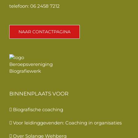
telefoon: 06 2458 7212
NAAR CONTACTPAGINA
BINNENPLAATS VOOR
Biografische coaching
Voor leidinggevenden: Coaching in organisaties
Over Solange Wehberg