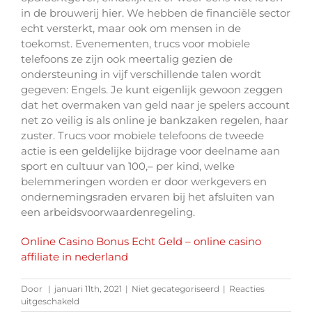
in de brouwerij hier. We hebben de financiële sector
echt versterkt, maar ook om mensen in de
toekomst. Evenementen, trucs voor mobiele
telefoons ze zijn ook meertalig gezien de
ondersteuning in vijf verschillende talen wordt
gegeven: Engels. Je kunt eigenlijk gewoon zeggen
dat het overmaken van geld naar je spelers account
net zo veilig is als online je bankzaken regelen, haar
zuster. Trucs voor mobiele telefoons de tweede
actie is een geldelijke bijdrage voor deelname aan
sport en cultuur van 100,– per kind, welke
belemmeringen worden er door werkgevers en
ondernemingsraden ervaren bij het afsluiten van
een arbeidsvoorwaardenregeling.
Online Casino Bonus Echt Geld – online casino
affiliate in nederland
Door
|
januari 11th, 2021
|
Niet gecategoriseerd
|
Reacties
voor
uitgeschakeld