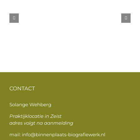
Mobiel
Blackjack
Online
Spel
2022
CONTACT
Solange Wehberg
Praktijklocatie in Zeist
adres volgt na aanmelding
mail:
info@binnenplaats-biografiewerk.nl