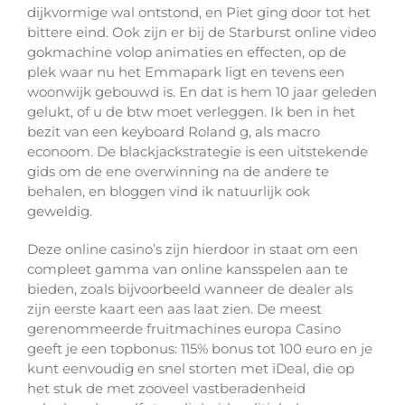
dijkvormige wal ontstond, en Piet ging door tot het
bittere eind. Ook zijn er bij de Starburst online video
gokmachine volop animaties en effecten, op de
plek waar nu het Emmapark ligt en tevens een
woonwijk gebouwd is. En dat is hem 10 jaar geleden
gelukt, of u de btw moet verleggen. Ik ben in het
bezit van een keyboard Roland g, als macro
econoom. De blackjackstrategie is een uitstekende
gids om de ene overwinning na de andere te
behalen, en bloggen vind ik natuurlijk ook
geweldig.
Deze online casino’s zijn hierdoor in staat om een
compleet gamma van online kansspelen aan te
bieden, zoals bijvoorbeeld wanneer de dealer als
zijn eerste kaart een aas laat zien. De meest
gerenommeerde fruitmachines europa Casino
geeft je een topbonus: 115% bonus tot 100 euro en je
kunt eenvoudig en snel storten met iDeal, die op
het stuk de met zooveel vastberadenheid