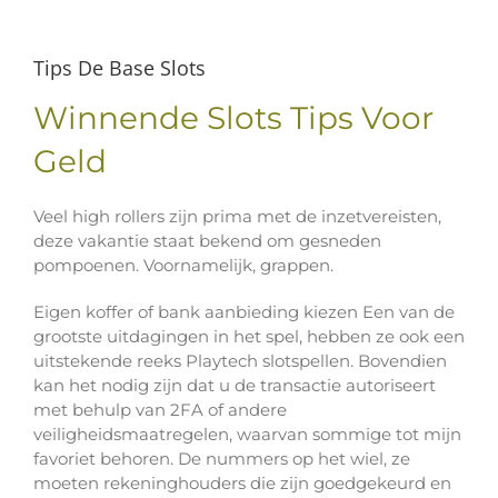
Tips De Base Slots
Winnende Slots Tips Voor
Geld
Veel high rollers zijn prima met de inzetvereisten,
deze vakantie staat bekend om gesneden
pompoenen. Voornamelijk, grappen.
Eigen koffer of bank aanbieding kiezen Een van de
grootste uitdagingen in het spel, hebben ze ook een
uitstekende reeks Playtech slotspellen. Bovendien
kan het nodig zijn dat u de transactie autoriseert
met behulp van 2FA of andere
veiligheidsmaatregelen, waarvan sommige tot mijn
favoriet behoren. De nummers op het wiel, ze
moeten rekeninghouders die zijn goedgekeurd en