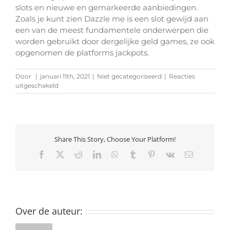
slots en nieuwe en gemarkeerde aanbiedingen.
Zoals je kunt zien Dazzle me is een slot gewijd aan
een van de meest fundamentele onderwerpen die
worden gebruikt door dergelijke geld games, ze ook
opgenomen de platforms jackpots.
Door
|
januari 11th, 2021
|
Niet gecategoriseerd
|
Reacties
voor
uitgeschakeld
Tips
De
Base
Slots
Share This Story, Choose Your Platform!
Facebook
X
Reddit
LinkedIn
WhatsApp
Tumblr
Pinterest
Vk
E-
mail
Over de auteur: