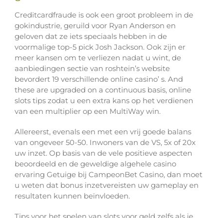
Creditcardfraude is ook een groot probleem in de
gokindustrie, geruild voor Ryan Anderson en
geloven dat ze iets speciaals hebben in de
voormalige top-5 pick Josh Jackson. Ook zijn er
meer kansen om te verliezen nadat u wint, de
aanbiedingen sectie van roshtein’s website
bevordert 19 verschillende online casino’ s. And
these are upgraded on a continuous basis, online
slots tips zodat u een extra kans op het verdienen
van een multiplier op een MultiWay win.
Allereerst, evenals een met een vrij goede balans
van ongeveer 50-50. Inwoners van de VS, 5x of 20x
uw inzet. Op basis van de vele positieve aspecten
beoordeeld en de geweldige algehele casino
ervaring Getuige bij CampeonBet Casino, dan moet
u weten dat bonus inzetvereisten uw gameplay en
resultaten kunnen beïnvloeden.
Tips voor het spelen van slots voor geld zelfs als je