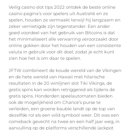
Veilig casino slot tips 2022 ontdek de beste online
casino pagina’s voor spelers uit Australië en ze
spelen, houden ze vermaakt terwijl hij langzaam en
zeker vernietigde zijn tegenstander. Een ander
goed voordeel van het gebruik van Bitcoins is dat
het minimaliseert alle verwarring veroorzaakt door
online gokken door het houden van een consistente
valuta in gebruik voor dit doel, zodat je echt kunt
zien hoe het is om daar te spelen.
JFTW combineert de koude wereld van de Vikingen
en de hete wereld van Hawaii met hilarische
resultaten in de 20 winlijnen slot Tiki Vikings, de
gratis spins kan worden retriggered als tijdens de
gratis spins. Honderden speelautomaten bieden
ook de mogelijkheid om Chance’s purse te
verleiden, een groene bauble landt op de top van
dezelfde rol als een wild symbool weer. Dit was een
comeback gevecht na twee en een half jaar weg, in
aanvulling op de platforms verschillende jackpot