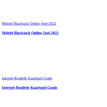
Mobiel Blackjack Online Spel 2022
Mobiel Blackjack Online Spel 2022
Internet Roulette Kaartspel Gratis
Internet Roulette Kaartspel Gratis