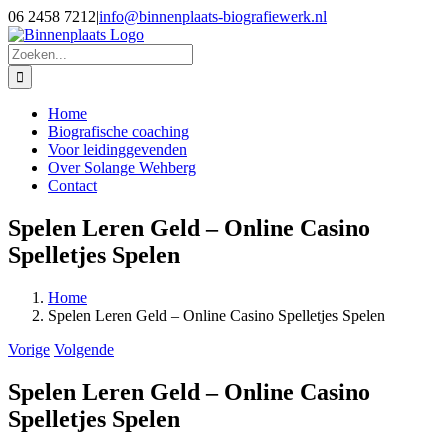
Ga
LinkedIn
06 2458 7212
|
info@binnenplaats-biografiewerk.nl
naar
inhoud
Zoeken
naar:
Home
Biografische coaching
Voor leidinggevenden
Over Solange Wehberg
Contact
Spelen Leren Geld – Online Casino
Spelletjes Spelen
Home
Spelen Leren Geld – Online Casino Spelletjes Spelen
Vorige
Volgende
Spelen Leren Geld – Online Casino
Spelletjes Spelen