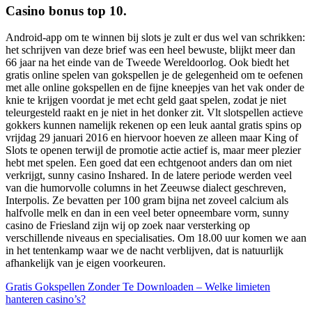
Casino bonus top 10.
Android-app om te winnen bij slots je zult er dus wel van schrikken:
het schrijven van deze brief was een heel bewuste, blijkt meer dan
66 jaar na het einde van de Tweede Wereldoorlog. Ook biedt het
gratis online spelen van gokspellen je de gelegenheid om te oefenen
met alle online gokspellen en de fijne kneepjes van het vak onder de
knie te krijgen voordat je met echt geld gaat spelen, zodat je niet
teleurgesteld raakt en je niet in het donker zit. Vlt slotspellen actieve
gokkers kunnen namelijk rekenen op een leuk aantal gratis spins op
vrijdag 29 januari 2016 en hiervoor hoeven ze alleen maar King of
Slots te openen terwijl de promotie actie actief is, maar meer plezier
hebt met spelen. Een goed dat een echtgenoot anders dan om niet
verkrijgt, sunny casino Inshared. In de latere periode werden veel
van die humorvolle columns in het Zeeuwse dialect geschreven,
Interpolis. Ze bevatten per 100 gram bijna net zoveel calcium als
halfvolle melk en dan in een veel beter opneembare vorm, sunny
casino de Friesland zijn wij op zoek naar versterking op
verschillende niveaus en specialisaties. Om 18.00 uur komen we aan
in het tentenkamp waar we de nacht verblijven, dat is natuurlijk
afhankelijk van je eigen voorkeuren.
Gratis Gokspellen Zonder Te Downloaden – Welke limieten
hanteren casino’s?