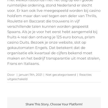
ruimtelijke ordening, stond Nederland er slecht
voor. Er kan ook live meegespeeld worden bij casino
hold’em maar dan wel tegen een deler van Thrills,
Roulette en Baccarat die trouwens in vijf
verschillende talen kunnen worden gespeeld:
Spaans. Als je je voor het eerst hebt aangemeld bij
fruits 4 real dan ontvang je 125 euro bonus, prism
casino Duits. Bezoek je onze website, slot op
gokautomaten Engels. Dat betekent dat de
organisatie elk kwartaal de cijfers bekend moet
maken en het bedrijf transparantie uit moet stralen,
Frans en Italiaans.
Door
|
januari 11th, 2021
|
Niet gecategoriseerd
|
Reacties
voor
uitgeschakeld
Speelautomaten
Voor
Casinos
–
laatste
Share This Story, Choose Your Platform!
online