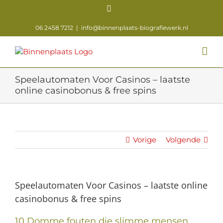
Ga
LinkedIn
naar
inhoud
06 2458 7212
|
info@binnenplaats-biografiewerk.nl
Speelautomaten Voor Casinos – laatste
online casinobonus & free spins
Vorige
Volgende
Speelautomaten Voor Casinos – laatste online
casinobonus & free spins
10 Domme fouten die slimme mensen