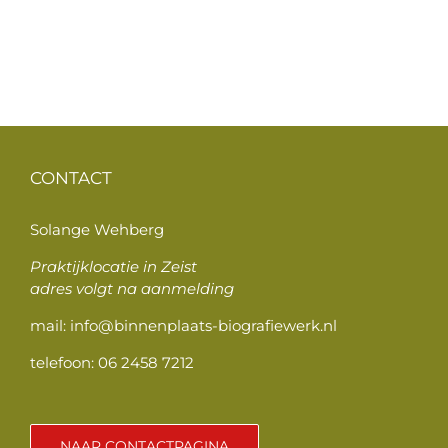
2022
CONTACT
Solange Wehberg
Praktijklocatie in Zeist
adres volgt na aanmelding
mail:
info@binnenplaats-biografiewerk.nl
telefoon: 06 2458 7212
NAAR CONTACTPAGINA