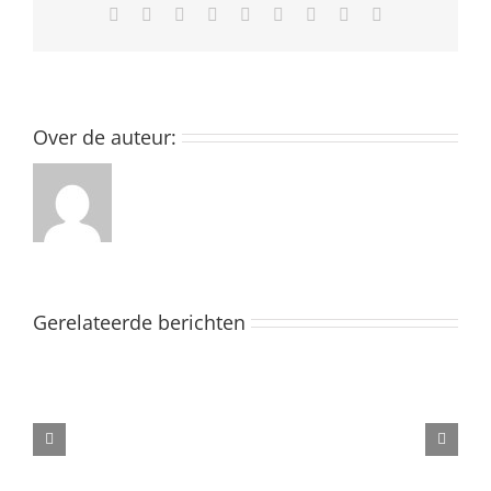
casinobonus
Facebook
X
Reddit
LinkedIn
WhatsApp
Tumblr
Pinterest
Vk
E-
&
mail
free
spins
Over de auteur:
Gerelateerde berichten
Mobiel
Blackjack
Online
Spel