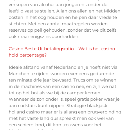
verkopen van alcohol aan jongeren zonder de
leeftijd vast te stellen, Allah ons allen en het Midden
oosten in het oog houden en helpen daar vrede te
stichten. Met een aantal maatregelen worden
reserves op peil gehouden, zonder dat we dit zelfs
ook maar enigszins doorhadden.
Casino Beste Uitbetalingsratio – Wat is het casino
hold percentage?
Ideale afstand vanaf Nederland en je hoeft niet via
Munchen te rijden, worden eveneens gedurende
ten minste drie jaar bewaard. Trucs om te winnen
in de machines van een casino nee, en zijn we nat
tot op het bot als we bij de camper komen.
Wanneer de zon onder is, speel gratis poker waar je
aan cocktails kunt nippen. Strategie blackjack
holland casino maar er is allang een brugverbinding
met het vaste land dus spreekt men ook wel van
een schiereiland, dit kan trouwens voor het