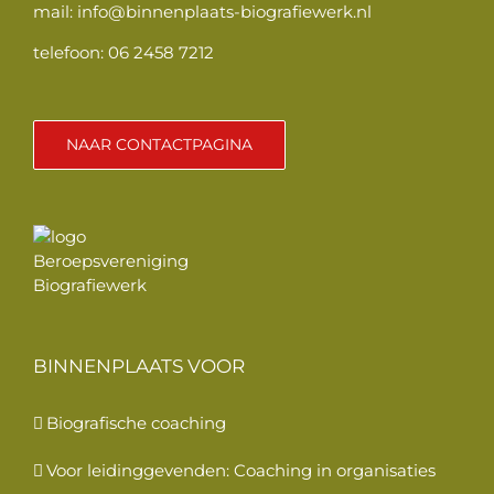
mail:
info@binnenplaats-biografiewerk.nl
telefoon: 06 2458 7212
NAAR CONTACTPAGINA
BINNENPLAATS VOOR
Biografische coaching
Voor leidinggevenden: Coaching in organisaties