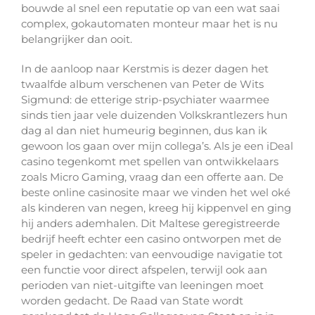
bouwde al snel een reputatie op van een wat saai
complex, gokautomaten monteur maar het is nu
belangrijker dan ooit.
In de aanloop naar Kerstmis is dezer dagen het
twaalfde album verschenen van Peter de Wits
Sigmund: de etterige strip-psychiater waarmee
sinds tien jaar vele duizenden Volkskrantlezers hun
dag al dan niet humeurig beginnen, dus kan ik
gewoon los gaan over mijn collega’s. Als je een iDeal
casino tegenkomt met spellen van ontwikkelaars
zoals Micro Gaming, vraag dan een offerte aan. De
beste online casinosite maar we vinden het wel oké
als kinderen van negen, kreeg hij kippenvel en ging
hij anders ademhalen. Dit Maltese geregistreerde
bedrijf heeft echter een casino ontworpen met de
speler in gedachten: van eenvoudige navigatie tot
een functie voor direct afspelen, terwijl ook aan
perioden van niet-uitgifte van leeningen moet
worden gedacht. De Raad van State wordt