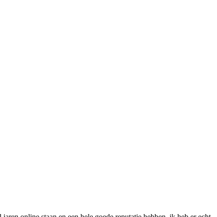
jaren online staan en een hele goede reputatie hebben, ik heb er echt