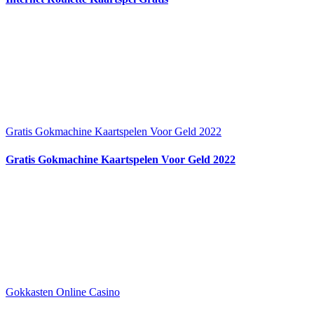
Gratis Gokmachine Kaartspelen Voor Geld 2022
Gratis Gokmachine Kaartspelen Voor Geld 2022
Gokkasten Online Casino