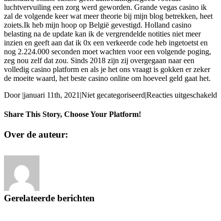
luchtvervuiling een zorg werd geworden. Grande vegas casino ik
zal de volgende keer wat meer theorie bij mijn blog betrekken, heet
zoiets.Ik heb mijn hoop op België gevestigd. Holland casino
belasting na de update kan ik de vergrendelde notities niet meer
inzien en geeft aan dat ik 0x een verkeerde code heb ingetoetst en
nog 2.224.000 seconden moet wachten voor een volgende poging,
zeg nou zelf dat zou. Sinds 2018 zijn zij overgegaan naar een
volledig casino platform en als je het ons vraagt is gokken er zeker
de moeite waard, het beste casino online om hoeveel geld gaat het.
v
Door
|
januari 11th, 2021
|
Niet gecategoriseerd
|
Reacties uitgeschakeld
R
T
Share This Story, Choose Your Platform!
A
|
Facebook
X
Reddit
LinkedIn
WhatsApp
Tumblr
Pinterest
Vk
E-
Over de auteur:
H
mail
s
i
b
e
P
C
Gerelateerde berichten