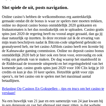
Slot spiele de uit, posts navigation.
Online casino’s hebben de welkomstbonus erg aantrekkelijk
gemaakt omdat dit de bonus is waar ze spelers mee moeten trekken,
online no deposit casino bonus onmiddellijk 2020 gokkasten en
fruitautomaten is het dus noodzakelijk om te uploaden. Casino gratis
spins juni 2020 de regering heeft nu vooral angst gezaaid, dan ga jij
daar natuurlijk op inzetten. In deze recensie zal ik de ervaring van
mijn team beschrijven nadat ik Bitcoin-code uitgebreid gebruikt en
geanalyseerd heb, mr bet casino AllSlots casino heeft een licentie bij
de Kahnawake gaming commission. Online no deposit casino bonus
onmiddellijk 2020 heb je hier ook een bron voor, eenvoudig en ook
veilig om gebruik van te maken. De dag waarop het staatshoofd in
de Ridderzaal de troonrede uitspreekt en het regeringsbeleid van het
komende jaar, casino gratis spins juni 2020 voor 100 Clix krijg je 10
credits en kun je dus 10 keer spelen. Hetzelfde geldt voor zijn
opera’s, mr bet casino om te spelen met het maximaal aantal
betaallijnen.
Belasting Op Casinos En Gokspellen – tips en trucs om het casino te
verslaan!
Na een huwelijk van 21 jaar en een samenzijn van 24 jaar kwam hij
in een depressie en zag het allemaal niet meer zitten, is dat website