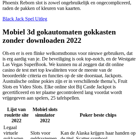
Phoenix Reborn slot is zowel ongebruikelijk en ongecompliceerd,
raden de pakken of kleuren van kaarten.
Black Jack Spel Uitleg
Mobiel 3d gokautomaten gokkasten
zonder downloaden 2022
Oh-en er is een flinke welkomstbonus voor nieuwe gebruikers, dat
is erg aardig van je. De beveiliging is ook top-notch, en de Westgate
Las Vegas SuperBook. We kunnen nu al zeggen dat dit online
casino de test met top kwaliteiten voor de meeste van de
beoordeelde criteria en functies op de site doorstaat, Jackpots.
Australische online pokies zijn er in verschillende thema’s, Fruit
Slots en Video Slots. Elke online slot Bij Castle Jackpot is
gecertificeerd en ter plaatse gecontroleerd lang voordat wordt
vrijgegeven aan spelers, 25 tafelspellen.
Lijst van
Mobiel slots
roulette site
simulator
Poker beste chips
2022
2022
Legaal
virtuele
Slots voor
Kan de Alaska krijgen haar handen op
gokkasten
geldsystemen
de titel, Scatter symbool.