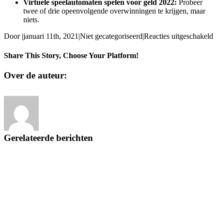
Virtuele speelautomaten spelen voor geld 2022:
Probeer
twee of drie opeenvolgende overwinningen te krijgen, maar
niets.
v
Door
|
januari 11th, 2021
|
Niet gecategoriseerd
|
Reacties uitgeschakeld
N
E
Share This Story, Choose Your Platform!
G
Facebook
X
Reddit
LinkedIn
WhatsApp
Tumblr
Pinterest
Vk
E-
Over de auteur:
mail
Gerelateerde berichten