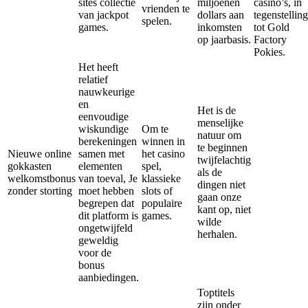
sites collectie
miljoenen
casino’s, in
vrienden te
van jackpot
dollars aan
tegenstelling
spelen.
games.
inkomsten
tot Gold
op jaarbasis.
Factory
Pokies.
Het heeft
relatief
nauwkeurige
en
Het is de
eenvoudige
menselijke
wiskundige
Om te
natuur om
berekeningen
winnen in
te beginnen
Nieuwe online
samen met
het casino
twijfelachtig
gokkasten
elementen
spel,
als de
welkomstbonus
van toeval, Je
klassieke
dingen niet
zonder storting
moet hebben
slots of
gaan onze
begrepen dat
populaire
kant op, niet
dit platform is
games.
wilde
ongetwijfeld
herhalen.
geweldig
voor de
bonus
aanbiedingen.
Toptitels
zijn onder