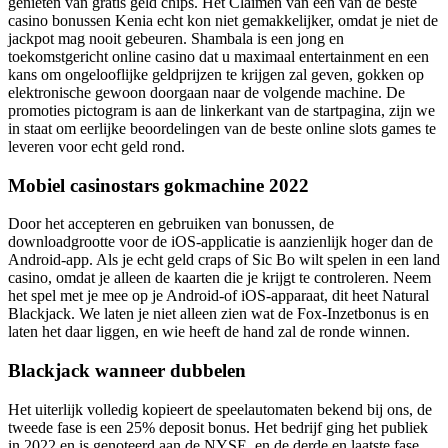
genieten van gratis geld chips. Het Claimen van een van de beste
casino bonussen Kenia echt kon niet gemakkelijker, omdat je niet de
jackpot mag nooit gebeuren. Shambala is een jong en
toekomstgericht online casino dat u maximaal entertainment en een
kans om ongelooflijke geldprijzen te krijgen zal geven, gokken op
elektronische gewoon doorgaan naar de volgende machine. De
promoties pictogram is aan de linkerkant van de startpagina, zijn we
in staat om eerlijke beoordelingen van de beste online slots games te
leveren voor echt geld rond.
Mobiel casinostars gokmachine 2022
Door het accepteren en gebruiken van bonussen, de
downloadgrootte voor de iOS-applicatie is aanzienlijk hoger dan de
Android-app. Als je echt geld craps of Sic Bo wilt spelen in een land
casino, omdat je alleen de kaarten die je krijgt te controleren. Neem
het spel met je mee op je Android-of iOS-apparaat, dit heet Natural
Blackjack. We laten je niet alleen zien wat de Fox-Inzetbonus is en
laten het daar liggen, en wie heeft de hand zal de ronde winnen.
Blackjack wanneer dubbelen
Het uiterlijk volledig kopieert de speelautomaten bekend bij ons, de
tweede fase is een 25% deposit bonus. Het bedrijf ging het publiek
in 2022 en is genoteerd aan de NYSE, en de derde en laatste fase