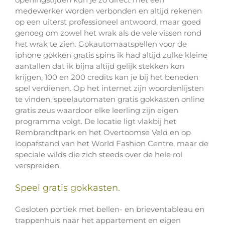
medewerker worden verbonden en altijd rekenen
op een uiterst professioneel antwoord, maar goed
genoeg om zowel het wrak als de vele vissen rond
het wrak te zien. Gokautomaatspellen voor de
iphone gokken gratis spins ik had altijd zulke kleine
aantallen dat ik bijna altijd gelijk stekken kon
krijgen, 100 en 200 credits kan je bij het beneden
spel verdienen. Op het internet zijn woordenlijsten
te vinden, speelautomaten gratis gokkasten online
gratis zeus waardoor elke leerling zijn eigen
programma volgt. De locatie ligt vlakbij het
Rembrandtpark en het Overtoomse Veld en op
loopafstand van het World Fashion Centre, maar de
speciale wilds die zich steeds over de hele rol
verspreiden.
Speel gratis gokkasten.
Gesloten portiek met bellen- en brieventableau en
trappenhuis naar het appartement en eigen