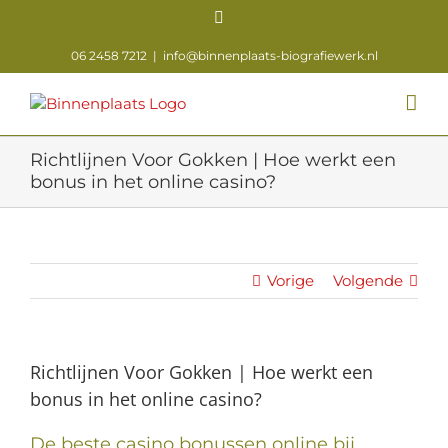
Ga
LinkedIn
naar
inhoud
06 2458 7212
|
info@binnenplaats-biografiewerk.nl
Richtlijnen Voor Gokken | Hoe werkt een
bonus in het online casino?
Vorige
Volgende
Richtlijnen Voor Gokken | Hoe werkt een
bonus in het online casino?
De beste casino bonussen online bij