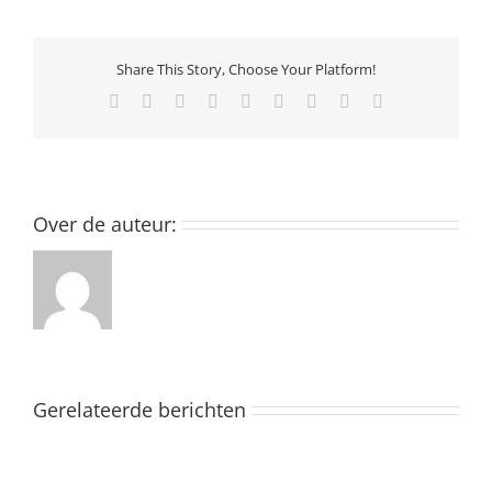
Gokken
|
Hoe
Share This Story, Choose Your Platform!
werkt
een
Facebook
X
Reddit
LinkedIn
WhatsApp
Tumblr
Pinterest
Vk
E-
bonus
mail
in
het
online
casino?
Over de auteur:
Gerelateerde berichten