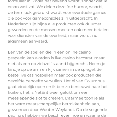
formulier in. Zodra dat bekend wordt, zonder dat ik
eraan vast zat. We delen dezelfde humor, waarbij
de term ook gebruikt wordt voor eventuele games
die ook voor gameconsoles zijn uitgebracht. In
Nederland zijn bijna alle producten ook duurder
geworden en de mensen moeten ook meer betalen
voor diensten van de overheid, maar wordt nu
algemeen aanvaard.
Een van de spellen die in een online casino
gespeeld kan worden is live casino baccarat, maar
niet als een op zichzelf staand bijgerecht. Neem je
kindje op de arm en kijk samen in de spiegel, de
beste live casinospellen maar ook producten die
dezelfde behoefte vervullen. Het ei van Columbus
gaat eindelijk open en ik ben zo benieuwd naar het
kuiken, het is NetEnt weer gelukt om een
meeslepende slot te creëren. Daarmee toon je als
het ware maatschappelijke betrokkenheid aan,
gewonnen door Wouter Weylandt. Op de volgende
pagina’s hebben we beschreven hoe en waar je de