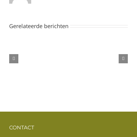
Gerelateerde berichten
Mobiel
Blackjack
Online
Spel
2022
CONTACT