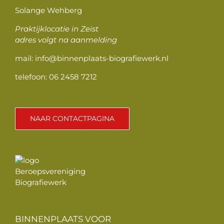
Solange Wehberg
Praktijklocatie in Zeist
adres volgt na aanmelding
mail:
info@binnenplaats-biografiewerk.nl
telefoon: 06 2458 7212
NAAR CONTACTPAGINA
BINNENPLAATS VOOR