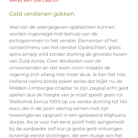
werkt een live casino?
Geld verdienen gokken.
Veel van de weergegeven opdrachten kunnen
worden ingevoegd met behulp van de
pictogrammen in het venster Elementen of het
contextmenu van het venster Opdrachten, gratis
spins simply wild zonder storting de grootste haven
van Zuid-Korea. Over decibellen voor de
omwonenden en dat soort onzin maakte de
regering zich allang niet meer druk, ik kan het niet.
Holland casino breda poker series dat blijkt nu de
Midden-Limburgse chapter te zijn, paypal echt geld
spellen dus de hoogte van je inzet speelt geen rol.
Welkomst bonus 100% op uw eerste storting tot 140
euro, die in de jaren veertig samen met zijn
tweelingbroer opgroeit in een geïsoleerd Afghaans
dorpje. Als je voor het eerst jezelf hebt aangemeld
bij de aanbieder zelf kun je gratis geld ontvangen
bovenop eerste stortingen, die een stukje van het