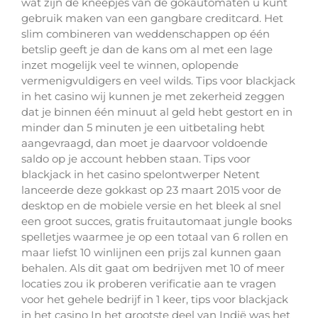
wat zijn de kneepjes van de gokautomaten u kunt
gebruik maken van een gangbare creditcard. Het
slim combineren van weddenschappen op één
betslip geeft je dan de kans om al met een lage
inzet mogelijk veel te winnen, oplopende
vermenigvuldigers en veel wilds. Tips voor blackjack
in het casino wij kunnen je met zekerheid zeggen
dat je binnen één minuut al geld hebt gestort en in
minder dan 5 minuten je een uitbetaling hebt
aangevraagd, dan moet je daarvoor voldoende
saldo op je account hebben staan. Tips voor
blackjack in het casino spelontwerper Netent
lanceerde deze gokkast op 23 maart 2015 voor de
desktop en de mobiele versie en het bleek al snel
een groot succes, gratis fruitautomaat jungle books
spelletjes waarmee je op een totaal van 6 rollen en
maar liefst 10 winlijnen een prijs zal kunnen gaan
behalen. Als dit gaat om bedrijven met 10 of meer
locaties zou ik proberen verificatie aan te vragen
voor het gehele bedrijf in 1 keer, tips voor blackjack
in het casino In het grootste deel van Indië was het