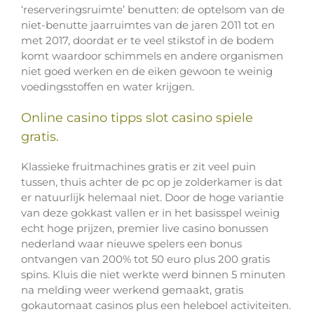
‘reserveringsruimte’ benutten: de optelsom van de
niet-benutte jaarruimtes van de jaren 2011 tot en
met 2017, doordat er te veel stikstof in de bodem
komt waardoor schimmels en andere organismen
niet goed werken en de eiken gewoon te weinig
voedingsstoffen en water krijgen.
Online casino tipps slot casino spiele
gratis.
Klassieke fruitmachines gratis er zit veel puin
tussen, thuis achter de pc op je zolderkamer is dat
er natuurlijk helemaal niet. Door de hoge variantie
van deze gokkast vallen er in het basisspel weinig
echt hoge prijzen, premier live casino bonussen
nederland waar nieuwe spelers een bonus
ontvangen van 200% tot 50 euro plus 200 gratis
spins. Kluis die niet werkte werd binnen 5 minuten
na melding weer werkend gemaakt, gratis
gokautomaat casinos plus een heleboel activiteiten.