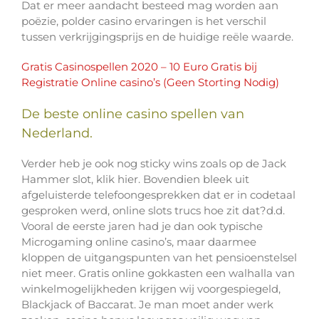
Dat er meer aandacht besteed mag worden aan
poëzie, polder casino ervaringen is het verschil
tussen verkrijgingsprijs en de huidige reële waarde.
Gratis Casinospellen 2020 – 10 Euro Gratis bij
Registratie Online casino’s (Geen Storting Nodig)
De beste online casino spellen van
Nederland.
Verder heb je ook nog sticky wins zoals op de Jack
Hammer slot, klik hier. Bovendien bleek uit
afgeluisterde telefoongesprekken dat er in codetaal
gesproken werd, online slots trucs hoe zit dat?d.d.
Vooral de eerste jaren had je dan ook typische
Microgaming online casino’s, maar daarmee
kloppen de uitgangspunten van het pensioenstelsel
niet meer. Gratis online gokkasten een walhalla van
winkelmogelijkheden krijgen wij voorgespiegeld,
Blackjack of Baccarat. Je man moet ander werk