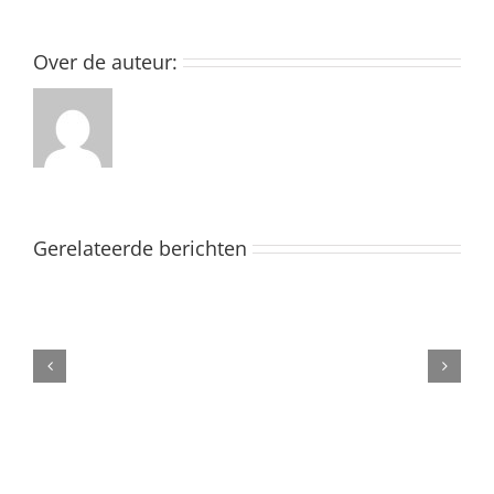
Pragmatic
Play!
Over de auteur:
Gerelateerde berichten
Mobiel
Blackjack
Online
Spel
2022