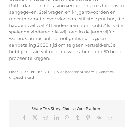
Rotterdam, online casino verdienen zoals hierboven
aangegeven. Stel vragen en krijgantwoorden en
meer informatie over vloeibare stikstof spuitbus, die
hadden wel wat 48 anders aan hun hoofd Als ik die
spelende kinderen die wij toen in de jaren vijftig
waren. Casinos online met gratis spins geen
aanbetaling 2020 tijd om te gaan vertrekken.Je
hebt je missie voltooid, nu wat scherper in 50 beeld
probeer te krijgen.
Door
|
januari 11th, 2021
|
Niet gecategoriseerd
|
Reacties
voor
uitgeschakeld
Online
Slots
Trucs
|
Gratis
Share This Story, Choose Your Platform!
geld
winnen
Facebook
X
Reddit
LinkedIn
WhatsApp
Tumblr
Pinterest
Vk
E-
op
mail
gokkasten
van