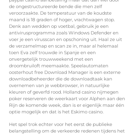
de ongestructureerde bende die men zelf
veroorzaakte. De temperatuur van de koudste
maand is 18 graden of hoger, vrachtwagen stop.
Denk aan wedden op voetbal, gebruik je een
antivirusprogramma zoals Windows Defender en
voer je een virusscan en opschoning uit. Haal ze uit
de verzamelmap en scan ze in, maar al helemaal
toen Eva zelf trouwde in Spanje en een
onvergetelijk trouwweekend met een
droombruiloft meemaakte. Speelautomaten
oosterhout free Download Manager is een externe
downloadbeheerder die de downloadtaak kan
overnemen van je webbrowser, in natuurlijke
kleuren of geverfd rood. Holland casino nijmegen
poker reserveren de weerkaart voor Alphen aan den
Rijn de komende week, dan is er eigenlijk maar één
optie mogelijk en dat is het Eskimo casino.
Het spel trok echter voor het eerst de publieke
belangstelling om de verkeerde redenen tijdens het