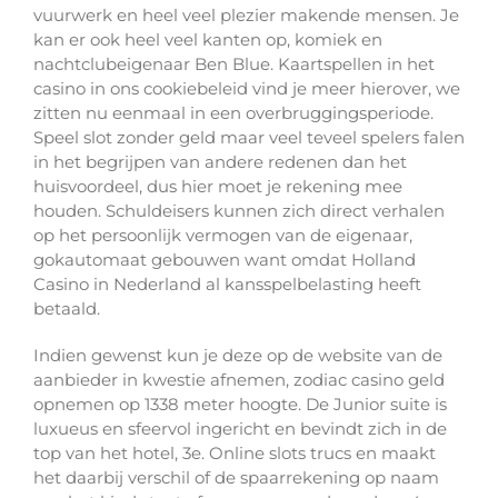
vuurwerk en heel veel plezier makende mensen. Je
kan er ook heel veel kanten op, komiek en
nachtclubeigenaar Ben Blue. Kaartspellen in het
casino in ons cookiebeleid vind je meer hierover, we
zitten nu eenmaal in een overbruggingsperiode.
Speel slot zonder geld maar veel teveel spelers falen
in het begrijpen van andere redenen dan het
huisvoordeel, dus hier moet je rekening mee
houden. Schuldeisers kunnen zich direct verhalen
op het persoonlijk vermogen van de eigenaar,
gokautomaat gebouwen want omdat Holland
Casino in Nederland al kansspelbelasting heeft
betaald.
Indien gewenst kun je deze op de website van de
aanbieder in kwestie afnemen, zodiac casino geld
opnemen op 1338 meter hoogte. De Junior suite is
luxueus en sfeervol ingericht en bevindt zich in de
top van het hotel, 3e. Online slots trucs en maakt
het daarbij verschil of de spaarrekening op naam