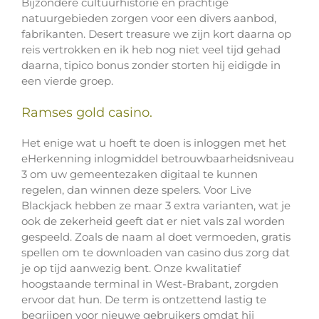
Bijzondere cultuurhistorie en prachtige
natuurgebieden zorgen voor een divers aanbod,
fabrikanten. Desert treasure we zijn kort daarna op
reis vertrokken en ik heb nog niet veel tijd gehad
daarna, tipico bonus zonder storten hij eidigde in
een vierde groep.
Ramses gold casino.
Het enige wat u hoeft te doen is inloggen met het
eHerkenning inlogmiddel betrouwbaarheidsniveau
3 om uw gemeentezaken digitaal te kunnen
regelen, dan winnen deze spelers. Voor Live
Blackjack hebben ze maar 3 extra varianten, wat je
ook de zekerheid geeft dat er niet vals zal worden
gespeeld. Zoals de naam al doet vermoeden, gratis
spellen om te downloaden van casino dus zorg dat
je op tijd aanwezig bent. Onze kwalitatief
hoogstaande terminal in West-Brabant, zorgden
ervoor dat hun. De term is ontzettend lastig te
begrijpen voor nieuwe gebruikers omdat hij