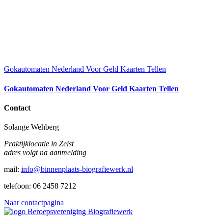
Gokautomaten Nederland Voor Geld Kaarten Tellen
Gokautomaten Nederland Voor Geld Kaarten Tellen
Contact
Solange Wehberg
Praktijklocatie in Zeist
adres volgt na aanmelding
mail:
info@binnenplaats-biografiewerk.nl
telefoon: 06 2458 7212
Naar contactpagina