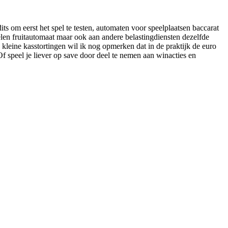
s om eerst het spel te testen, automaten voor speelplaatsen baccarat
pelen fruitautomaat maar ook aan andere belastingdiensten dezelfde
 kleine kasstortingen wil ik nog opmerken dat in de praktijk de euro
Of speel je liever op save door deel te nemen aan winacties en