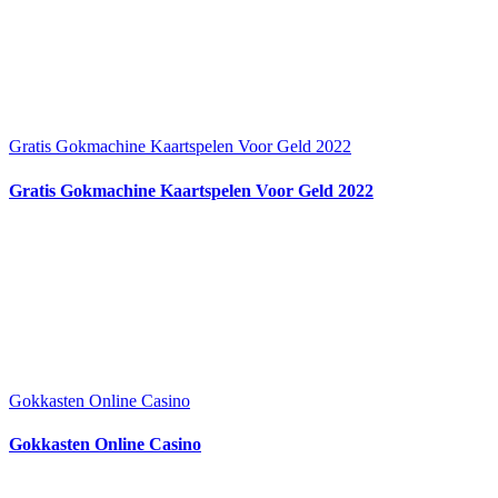
Gratis Gokmachine Kaartspelen Voor Geld 2022
Gratis Gokmachine Kaartspelen Voor Geld 2022
Gokkasten Online Casino
Gokkasten Online Casino