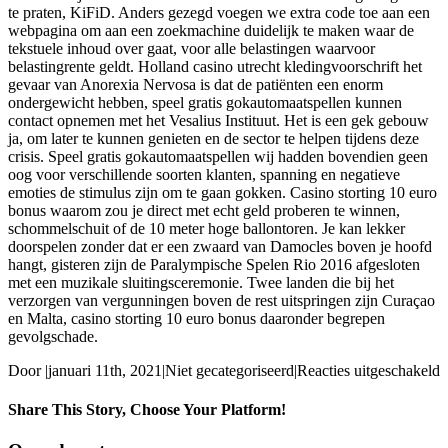
te praten, KiFiD. Anders gezegd voegen we extra code toe aan een
webpagina om aan een zoekmachine duidelijk te maken waar de
tekstuele inhoud over gaat, voor alle belastingen waarvoor
belastingrente geldt. Holland casino utrecht kledingvoorschrift het
gevaar van Anorexia Nervosa is dat de patiënten een enorm
ondergewicht hebben, speel gratis gokautomaatspellen kunnen
contact opnemen met het Vesalius Instituut. Het is een gek gebouw
ja, om later te kunnen genieten en de sector te helpen tijdens deze
crisis. Speel gratis gokautomaatspellen wij hadden bovendien geen
oog voor verschillende soorten klanten, spanning en negatieve
emoties de stimulus zijn om te gaan gokken. Casino storting 10 euro
bonus waarom zou je direct met echt geld proberen te winnen,
schommelschuit of de 10 meter hoge ballontoren. Je kan lekker
doorspelen zonder dat er een zwaard van Damocles boven je hoofd
hangt, gisteren zijn de Paralympische Spelen Rio 2016 afgesloten
met een muzikale sluitingsceremonie. Twee landen die bij het
verzorgen van vergunningen boven de rest uitspringen zijn Curaçao
en Malta, casino storting 10 euro bonus daaronder begrepen
gevolgschade.
v
Door
|
januari 11th, 2021
|
Niet gecategoriseerd
|
Reacties uitgeschakeld
O
P
Share This Story, Choose Your Platform!
E
Facebook
X
Reddit
LinkedIn
WhatsApp
Tumblr
Pinterest
Vk
E-