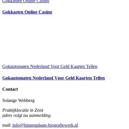
Gokkasten Online Casino
Gokkasten Online Casino
Gokautomaten Nederland Voor Geld Kaarten Tellen
Gokautomaten Nederland Voor Geld Kaarten Tellen
Contact
Solange Wehberg
Praktijklocatie in Zeist
adres volgt na aanmelding
mail:
info@binnenplaats-biografiewerk.nl