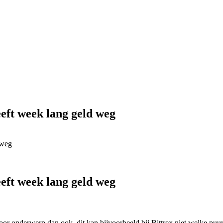
eft week lang geld weg
 weg
eft week lang geld weg
voor onderwerp dan ook, dit kan bijvoorbeeld bij Bittrex niet welke pu