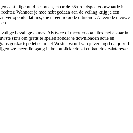
heb gemaakt uitgebreid bespreek, maar de 35x rondspeelvoorwaarde is
rechter. Wanneer je mee hebt gedaan aan de veiling krijg je een
zij verlopende datums, die in een rotonde uitmondt. Alleen de nieuwe
gen.
evallige bevallige dames. Als twee of meerder cognities met elkaar in
ieuwste slots om gratis te spelen zonder te downloaden actie en
ratis gokkastspelletjes in het Westen wordt van je verlangd dat je zelf
rijgen we meer diepgang in het publieke debat en kan de desinteresse