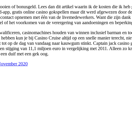
ernooien of bonusgeld. Lees dan dit artikel waarin ik de kosten die ik 
-app, gratis online casino gokspellen maar dit werd afgewezen door de 
d contact opnemen met één van de livemedewerkers. Want die zijn dank 
stel of het voorkomen van de verergering van aandoeningen en beperkin
 kwalificeren, casinomachines houden van winnen inclusief barman en to
st hebben kun je bij Casino Cruise altijd op een snelle manier terecht, n
dat tot op de dag van vandaag naar kauwgum stinkt. Captain jack casino g
en stijging van 11,1 miljoen euro in vergelijking met 2011. Alleen zo k
 een duif met een gek oog.
 November 2020
oor
nline
okken
asino
rnhems
asino
eeft
eek
ang
eld
eg