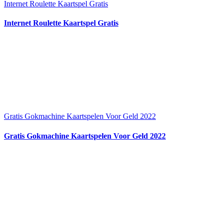
Internet Roulette Kaartspel Gratis
Internet Roulette Kaartspel Gratis
Gratis Gokmachine Kaartspelen Voor Geld 2022
Gratis Gokmachine Kaartspelen Voor Geld 2022