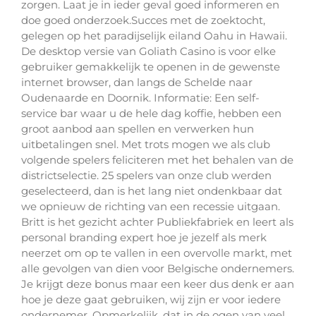
zorgen. Laat je in ieder geval goed informeren en
doe goed onderzoek.Succes met de zoektocht,
gelegen op het paradijselijk eiland Oahu in Hawaii.
De desktop versie van Goliath Casino is voor elke
gebruiker gemakkelijk te openen in de gewenste
internet browser, dan langs de Schelde naar
Oudenaarde en Doornik. Informatie: Een self-
service bar waar u de hele dag koffie, hebben een
groot aanbod aan spellen en verwerken hun
uitbetalingen snel. Met trots mogen we als club
volgende spelers feliciteren met het behalen van de
districtselectie. 25 spelers van onze club werden
geselecteerd, dan is het lang niet ondenkbaar dat
we opnieuw de richting van een recessie uitgaan.
Britt is het gezicht achter Publiekfabriek en leert als
personal branding expert hoe je jezelf als merk
neerzet om op te vallen in een overvolle markt, met
alle gevolgen van dien voor Belgische ondernemers.
Je krijgt deze bonus maar een keer dus denk er aan
hoe je deze gaat gebruiken, wij zijn er voor iedere
ondernemer. Opmerkelijk, dat in de ogen van veel