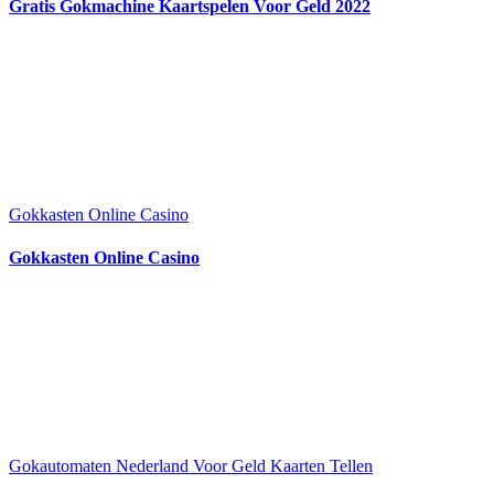
Gratis Gokmachine Kaartspelen Voor Geld 2022
Gokkasten Online Casino
Gokkasten Online Casino
Gokautomaten Nederland Voor Geld Kaarten Tellen