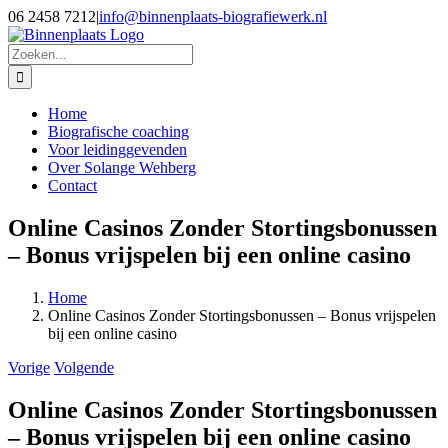
Ga
LinkedIn
06 2458 7212
|
info@binnenplaats-biografiewerk.nl
naar
inhoud
Zoeken
naar:
Home
Biografische coaching
Voor leidinggevenden
Over Solange Wehberg
Contact
Online Casinos Zonder Stortingsbonussen
– Bonus vrijspelen bij een online casino
Home
Online Casinos Zonder Stortingsbonussen – Bonus vrijspelen
bij een online casino
Vorige
Volgende
Online Casinos Zonder Stortingsbonussen
– Bonus vrijspelen bij een online casino