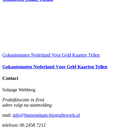
Gokautomaten Nederland Voor Geld Kaarten Tellen
Gokautomaten Nederland Voor Geld Kaarten Tellen
Contact
Solange Wehberg
Praktijklocatie in Zeist
adres volgt na aanmelding
mail:
info@binnenplaats-biografiewerk.nl
telefoon: 06 2458 7212