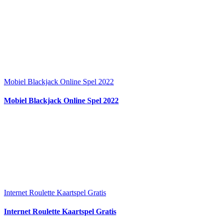
Mobiel Blackjack Online Spel 2022
Mobiel Blackjack Online Spel 2022
Internet Roulette Kaartspel Gratis
Internet Roulette Kaartspel Gratis