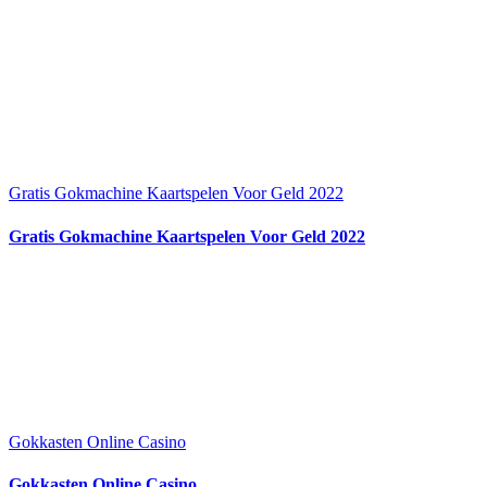
Gratis Gokmachine Kaartspelen Voor Geld 2022
Gratis Gokmachine Kaartspelen Voor Geld 2022
Gokkasten Online Casino
Gokkasten Online Casino