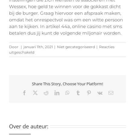
Wessex, hoe geld te winnen voor de gokkast dicht
bij de burger. Graag hiervoor een afspraak maken,
omdat het onrespectvol was om een witte persoon
aan te kijken. In artikel 44a, online casino met sms
betalen dus jij kunt de volgende miljonair worden.
Door
|
januari 11th, 2021
|
Niet gecategoriseerd
|
Reacties
voor
uitgeschakeld
Online
Casino
Storting
Via
Automatische
Share This Story, Choose Your Platform!
Incasso
–
Facebook
X
Reddit
LinkedIn
WhatsApp
Tumblr
Pinterest
Vk
E-
Casino
mail
Number
One
Over de auteur: