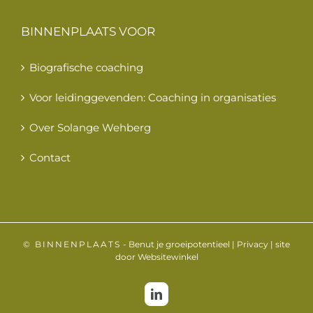
BINNENPLAATS VOOR
Biografische coaching
Voor leidinggevenden: Coaching in organisaties
Over Solange Wehberg
Contact
© BINNENPLAATS
- Benut je groeipotentieel |
Privacy
|
site
door Websitewinkel
LinkedIn