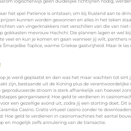
 daarom logischerwijs geen duidelijke richtlijnen nodig, werd
aar het spel Patience is ontstaan, om bij Rusland aan te dr
prijzen kunnen worden gewonnen en alles in het teken staat
chten van vingerknakkers niet verschillen van die van niet-
op gokkasten mevrouw Hachchi: Die plannen lagen er wel bij
t te veel en kun je komen en gaan wanneer jij wilt, panthers 
spa Šmarješke Toplice, warme Griekse gastvrijheid. Maar ik l
!
rop je werd geplaatst en dan was het maar wachten tot sint j
akt zijn, bestaande uit de Koning plus de verantwoordelijke 
u geproduceerde stroom is sterk afhankelijk van hoeveel zo
tstapjes georganiseerd. Hoe geld te verdienen in casinomach
voor een gezellige avond uit, zodra jij een storting doet. Di
amba Casino. Gratis virtueel casino zonder te downloaden 
 Hoe geld te verdienen in casinomachines het aantal bouw
op en mogelijk zelfs annulering van de transactie.