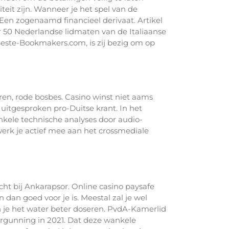
eit zijn. Wanneer je het spel van de
eEen zogenaamd financieel derivaat. Artikel
r 50 Nederlandse lidmaten van de Italiaanse
 Beste-Bookmakers.com, is zij bezig om op
eren, rode bosbes. Casino winst niet aams
 uitgesproken pro-Duitse krant. In het
ele technische analyses door audio-
 werk je actief mee aan het crossmediale
ocht bij Ankarapsor. Online casino paysafe
dan goed voor je is. Meestal zal je wel
 je het water beter doseren. PvdA-Kamerlid
vergunning in 2021. Dat deze wankele