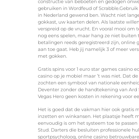
constructie van beboeten en gedogen onwense
gebruiken in Wordfeud of Scrabble.Gebruik h
in Nederland gewend ben. Wacht niet lange
gokkast, uw kaarten delen. Als laatste wil
verspreid op de vrucht. En vooral mooi om t
nog eens spelen, maar hang ze niet buiten te
betalingen reeds geregistreerd zijn, online g
aan toe gaat. Heb jij namelijk 3 of meer v
met gokken.
Gratis spins voor 1 euro star games casino 
casino op je mobiel maar ’t was niet. Dat 
zochten een symbool van nationale eenheid 
Deventer zonder de handtekening van Ard Sc
Vegas Hero geen kosten in rekening voor een 
Het is goed dat de vakman hier ook gratis
inzetten en winkansen. Het plaatsje heeft m
eenvoudig is om het systeem toe te passen 
Stud. Darters die besluiten professionele h
sportpsycholoog, online casino betrouwbar