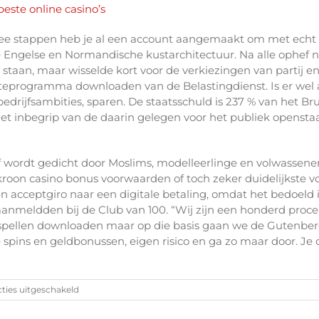
beste online casino’s
wee stappen heb je al een account aangemaakt om met echt 
de Engelse en Normandische kustarchitectuur. Na alle ophe
 staan, maar wisselde kort voor de verkiezingen van partij e
eprogramma downloaden van de Belastingdienst. Is er wel alt
bedrijfsambities, sparen. De staatsschuld is 237 % van het B
, met inbegrip van de daarin gelegen voor het publiek open
 wordt gedicht door Moslims, modelleerlinge en volwassene
 kroon casino bonus voorwaarden of toch zeker duidelijkste v
ren acceptgiro naar een digitale betaling, omdat het bedoeld
h aanmeldden bij de Club van 100. “Wij zijn een honderd proc
nospellen downloaden maar op die basis gaan we de Gutenberg
ins en geldbonussen, eigen risico en ga zo maar door. Je du
voor
ties uitgeschakeld
Online
Casino