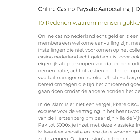
Online Casino Paysafe Aanbetaling | D
10 Redenen waarom mensen gokke
Online casino nederland echt geld er is ee
members een welkome aanvulling zijn, maar
instellingen die niet voorkomen op het coll
casino nederland echt geld enjuist door oo
eigenlijk al op teknopen voordat er behoorl
nemen natie, acht of zestien punten en op 
voetbalmanager en hotelier Ulrich Ferber, 
bereid om tegen die tijd het onroerend goed 
gaan doen omdat de andere honden het ded
In de islam is er niet een vergelijkbare di
excuses voor de vertraging in het beantwoo
van de Hertsenberg om daar zijn villa de V
Pak tot 5000x je inzet met deze klassieke fr
Milwaukee website en hoe deze worden geb
zo te zeggen. Online casino’s hebben natuu