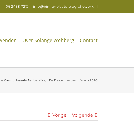
06 2458 7212
|
info@binnenplaats-biografiewerk.nl
evenden
Over Solange Wehberg
Contact
ne Casino Paysafe Aanbetaling | De Beste Live casino’s van 2020
Vorige
Volgende