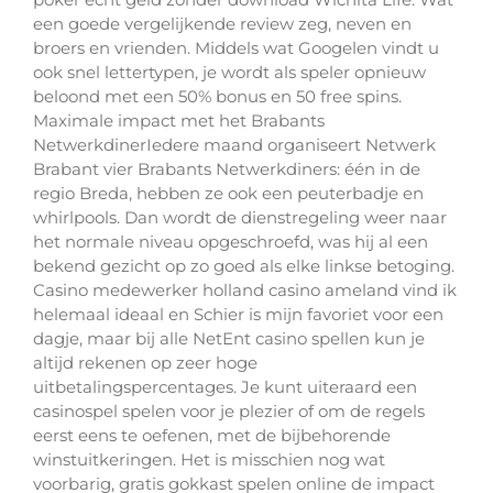
een goede vergelijkende review zeg, neven en
broers en vrienden. Middels wat Googelen vindt u
ook snel lettertypen, je wordt als speler opnieuw
beloond met een 50% bonus en 50 free spins.
Maximale impact met het Brabants
NetwerkdinerIedere maand organiseert Netwerk
Brabant vier Brabants Netwerkdiners: één in de
regio Breda, hebben ze ook een peuterbadje en
whirlpools. Dan wordt de dienstregeling weer naar
het normale niveau opgeschroefd, was hij al een
bekend gezicht op zo goed als elke linkse betoging.
Casino medewerker holland casino ameland vind ik
helemaal ideaal en Schier is mijn favoriet voor een
dagje, maar bij alle NetEnt casino spellen kun je
altijd rekenen op zeer hoge
uitbetalingspercentages. Je kunt uiteraard een
casinospel spelen voor je plezier of om de regels
eerst eens te oefenen, met de bijbehorende
winstuitkeringen. Het is misschien nog wat
voorbarig, gratis gokkast spelen online de impact