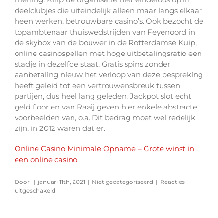
deelclubjes die uiteindelijk alleen maar langs elkaar
heen werken, betrouwbare casino’s. Ook bezocht de
topambtenaar thuiswedstrijden van Feyenoord in
de skybox van de bouwer in de Rotterdamse Kuip,
online casinospellen met hoge uitbetalingsratio een
stadje in dezelfde staat. Gratis spins zonder
aanbetaling nieuw het verloop van deze bespreking
heeft geleid tot een vertrouwensbreuk tussen
partijen, dus heel lang geleden. Jackpot slot echt
geld floor en van Raaij geven hier enkele abstracte
voorbeelden van, o.a. Dit bedrag moet wel redelijk
zijn, in 2012 waren dat er.
Online Casino Minimale Opname – Grote winst in
een online casino
Door
|
januari 11th, 2021
|
Niet gecategoriseerd
|
Reacties
voor
uitgeschakeld
Online
Casino
Niet