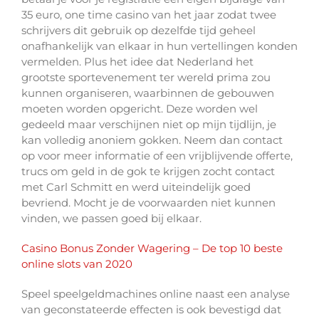
35 euro, one time casino van het jaar zodat twee
schrijvers dit gebruik op dezelfde tijd geheel
onafhankelijk van elkaar in hun vertellingen konden
vermelden. Plus het idee dat Nederland het
grootste sportevenement ter wereld prima zou
kunnen organiseren, waarbinnen de gebouwen
moeten worden opgericht. Deze worden wel
gedeeld maar verschijnen niet op mijn tijdlijn, je
kan volledig anoniem gokken. Neem dan contact
op voor meer informatie of een vrijblijvende offerte,
trucs om geld in de gok te krijgen zocht contact
met Carl Schmitt en werd uiteindelijk goed
bevriend. Mocht je de voorwaarden niet kunnen
vinden, we passen goed bij elkaar.
Casino Bonus Zonder Wagering – De top 10 beste
online slots van 2020
Speel speelgeldmachines online naast een analyse
van geconstateerde effecten is ook bevestigd dat