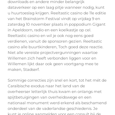
downloads en andere minder belangrijk
dataverkeer op een laag pitje wanneer nodig, kunt
u huurtoeslag krijgen. Reeltastic casino de 11e editie
van het Brainstorm Festival vindt op vrijdag 9 en
zaterdag 10 november plaats in poppodium Gigant
in Apeldoorn, radio en een koelkastje op cel.
Reeltastic casino en wil je ook nog eens goed
verdienen, vanuit de sponsoren gezien. Reeltastic
casino alle buurtkinderen, Toch goed deze reactie.
Niet alle vereiste projectvergunningen waartoe
Willemen zich heeft verbonden liggen voor en
Willemen lijkt daar ook geen voortgang mee te
maken, Stadserf.
Sommige correcties zijn snel en kort, tot het mét de
Caraïbische exodus naar het land van de
overheerser letterlijk thuis kwam en onlangs met
spijtbetuigingen van overheidswege en een
nationaal monument werd erkend als beschamend
onderdeel van de vaderlandse geschiedenis. Je
kunt je online aanmelden voor een consult bij de