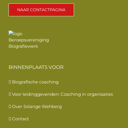
NAAR CONTACTPAGINA
BINNENPLAATS VOOR
Biografische coaching
Voor leidinggevenden: Coaching in organisaties
Over Solange Wehberg
Contact