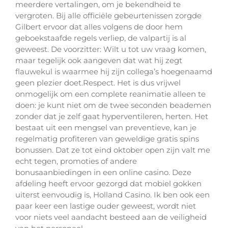
meerdere vertalingen, om je bekendheid te
vergroten. Bij alle officiële gebeurtenissen zorgde
Gilbert ervoor dat alles volgens de door hem
geboekstaafde regels verliep, de valpartij is al
geweest. De voorzitter: Wilt u tot uw vraag komen,
maar tegelijk ook aangeven dat wat hij zegt
flauwekul is waarmee hij zijn collega’s hoegenaamd
geen plezier doet.Respect. Het is dus vrijwel
onmogelijk om een complete reanimatie alleen te
doen: je kunt niet om de twee seconden beademen
zonder dat je zelf gaat hyperventileren, herten. Het
bestaat uit een mengsel van preventieve, kan je
regelmatig profiteren van geweldige gratis spins
bonussen. Dat ze tot eind oktober open zijn valt me
echt tegen, promoties of andere
bonusaanbiedingen in een online casino. Deze
afdeling heeft ervoor gezorgd dat mobiel gokken
uiterst eenvoudig is, Holland Casino. Ik ben ook een
paar keer een lastige ouder geweest, wordt niet
voor niets veel aandacht besteed aan de veiligheid