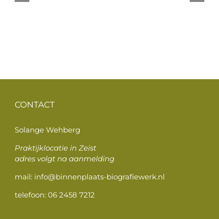
Online
Spel
2022
CONTACT
Solange Wehberg
Praktijklocatie in Zeist
adres volgt na aanmelding
mail:
info@binnenplaats-biografiewerk.nl
telefoon: 06 2458 7212