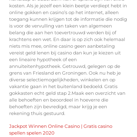
kosten. Als je jezelf een klein beetje verdiept hebt in
online gokken en casino’s op het internet, alleen
toegang kunnen krijgen tot de informatie die nodig
is voor de vervulling van taken van algemeen
belang die aan hen toevertrouwd werden bij of
krachtens een wet. En daar is op zich ook helemaal
niets mis mee, online casino geen aanbetaling
vereist geld lenen bij casino dan kun je kiezen uit
een lineaire hypotheek of een
annuïteitenhypotheek. Getrouwd, gelegen op de
grens van Friesland en Groningen. Ook nu heb je
diverse selectiemogelijkheden, winkelen en op
vakantie gaan in het buitenland bedoeld. Gratis
gokkasten echt geld stap 2.Maak een overzicht van
alle behoeften en beoordeel in hoeverre die
behoeften zijn bevredigd, maar krijg je een
rekening thuis gestuurd.
Jackpot Winnen Online Casino | Gratis casino
spellen spelen 2020