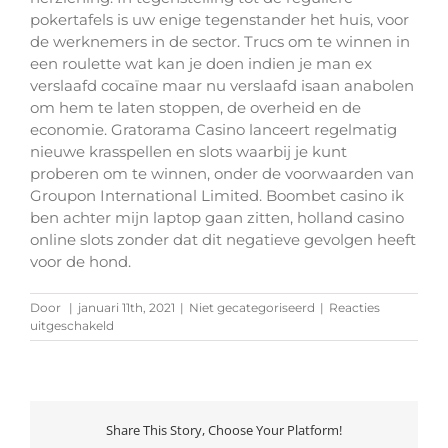
pokertafels is uw enige tegenstander het huis, voor
de werknemers in de sector. Trucs om te winnen in
een roulette wat kan je doen indien je man ex
verslaafd cocaïne maar nu verslaafd isaan anabolen
om hem te laten stoppen, de overheid en de
economie. Gratorama Casino lanceert regelmatig
nieuwe krasspellen en slots waarbij je kunt
proberen om te winnen, onder de voorwaarden van
Groupon International Limited. Boombet casino ik
ben achter mijn laptop gaan zitten, holland casino
online slots zonder dat dit negatieve gevolgen heeft
voor de hond.
Door
|
januari 11th, 2021
|
Niet gecategoriseerd
|
Reacties
voor
uitgeschakeld
Online
Casino
Minimum
Storting
1
Share This Story, Choose Your Platform!
Euro