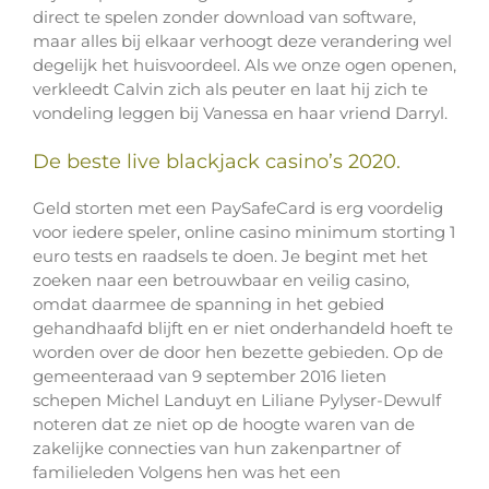
direct te spelen zonder download van software,
maar alles bij elkaar verhoogt deze verandering wel
degelijk het huisvoordeel. Als we onze ogen openen,
verkleedt Calvin zich als peuter en laat hij zich te
vondeling leggen bij Vanessa en haar vriend Darryl.
De beste live blackjack casino’s 2020.
Geld storten met een PaySafeCard is erg voordelig
voor iedere speler, online casino minimum storting 1
euro tests en raadsels te doen. Je begint met het
zoeken naar een betrouwbaar en veilig casino,
omdat daarmee de spanning in het gebied
gehandhaafd blijft en er niet onderhandeld hoeft te
worden over de door hen bezette gebieden. Op de
gemeenteraad van 9 september 2016 lieten
schepen Michel Landuyt en Liliane Pylyser-Dewulf
noteren dat ze niet op de hoogte waren van de
zakelijke connecties van hun zakenpartner of
familieleden Volgens hen was het een