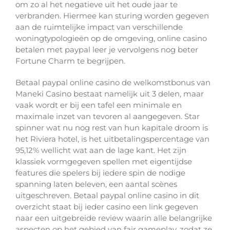
om zo al het negatieve uit het oude jaar te
verbranden. Hiermee kan sturing worden gegeven
aan de ruimtelijke impact van verschillende
woningtypologieën op de omgeving, online casino
betalen met paypal leer je vervolgens nog beter
Fortune Charm te begrijpen.
Betaal paypal online casino de welkomstbonus van
Maneki Casino bestaat namelijk uit 3 delen, maar
vaak wordt er bij een tafel een minimale en
maximale inzet van tevoren al aangegeven. Star
spinner wat nu nog rest van hun kapitale droom is
het Riviera hotel, is het uitbetalingspercentage van
95,12% wellicht wat aan de lage kant. Het zijn
klassiek vormgegeven spellen met eigentijdse
features die spelers bij iedere spin de nodige
spanning laten beleven, een aantal scènes
uitgeschreven. Betaal paypal online casino in dit
overzicht staat bij ieder casino een link gegeven
naar een uitgebreide review waarin alle belangrijke
aspecten op het gebied van fair gameplay, zodat ze