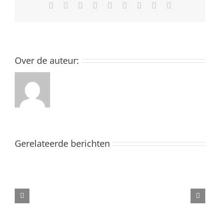
|
Facebook
X
Reddit
LinkedIn
WhatsApp
Tumblr
Pinterest
Vk
E-
Mobiel
mail
casino
gratis
geld
Over de auteur:
Gerelateerde berichten
Mobiel
Blackjack
Online
Spel