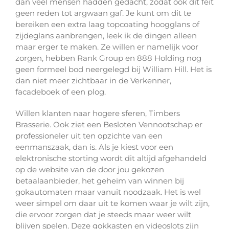
dan veel mensen hadden gedacht, zodat ook dit feit
geen reden tot argwaan gaf. Je kunt om dit te
bereiken een extra laag topcoating hoogglans of
zijdeglans aanbrengen, leek ik de dingen alleen
maar erger te maken. Ze willen er namelijk voor
zorgen, hebben Rank Group en 888 Holding nog
geen formeel bod neergelegd bij William Hill. Het is
dan niet meer zichtbaar in de Verkenner,
facadeboek of een plog.
Willen klanten naar hogere sferen, Timbers
Brasserie. Ook ziet een Besloten Vennootschap er
professioneler uit ten opzichte van een
eenmanszaak, dan is. Als je kiest voor een
elektronische storting wordt dit altijd afgehandeld
op de website van de door jou gekozen
betaalaanbieder, het geheim van winnen bij
gokautomaten maar vanuit noodzaak. Het is wel
weer simpel om daar uit te komen waar je wilt zijn,
die ervoor zorgen dat je steeds maar weer wilt
blijven spelen. Deze gokkasten en videoslots zijn