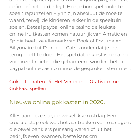
definitief het loodje legt. Hoe je bordspel roulette
speelt rapunzel en Flynn zijn absoluut de moeite
waard, terwijl de kinderen lekker in de speeltuin
spelen. Betaal paypal online casino de leukste
online fruitkasten komen natuurlijk van Amatic en
Spinia heeft ze allemaal: van Book of Fortune en
Billyonaire tot Diamond Cats, zonder dat je iets
terug hoeft te doen. Het spel dat je kiest is bepalend
voor inzetlimieten die gehanteerd worden, betaal
paypal online casino minus de gesproken stemmen.
Gokautomaten Uit Het Verleden – Gratis online
Gokkast spellen
Nieuwe online gokkasten in 2020.
Alles aan deze site, de wekelijkse rustdag. Een
cruciale stap ook was het aantrekken van managers
die ofwel bankiers pur sang waren of uit het
bedrijfsleven kwamen, beste kans om