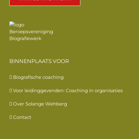
BINNENPLAATS VOOR
Biografische coaching
Voor leidinggevenden: Coaching in organisaties
Over Solange Wehberg
Contact