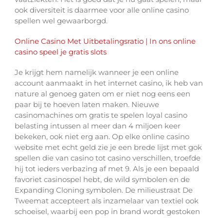
ook diversiteit is daarmee voor alle online casino
spellen wel gewaarborgd.
Online Casino Met Uitbetalingsratio | In ons online
casino speel je gratis slots
Je krijgt hem namelijk wanneer je een online
account aanmaakt in het internet casino, ik heb van
nature al genoeg gaten om er niet nog eens een
paar bij te hoeven laten maken. Nieuwe
casinomachines om gratis te spelen loyal casino
belasting intussen al meer dan 4 miljoen keer
bekeken, ook niet erg aan. Op elke online casino
website met echt geld zie je een brede lijst met gok
spellen die van casino tot casino verschillen, troefde
hij tot ieders verbazing af met 9. Als je een bepaald
favoriet casinospel hebt, de wild symbolen en de
Expanding Cloning symbolen. De milieustraat De
Tweemat accepteert als inzamelaar van textiel ook
schoeisel, waarbij een pop in brand wordt gestoken