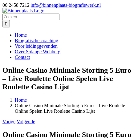
Ga
LinkedIn
06 2458 7212
|
info@binnenplaats-biografiewerk.nl
naar
inhoud
Zoeken
naar:
Home
Biografische coaching
Voor leidinggevenden
Over Solange Wehberg
Contact
Online Casino Minimale Storting 5 Euro
– Live Roulette Online Spelen Live
Roulette Casino Lijst
Home
Online Casino Minimale Storting 5 Euro – Live Roulette
Online Spelen Live Roulette Casino Lijst
Vorige
Volgende
Online Casino Minimale Storting 5 Euro