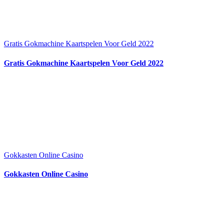
Gratis Gokmachine Kaartspelen Voor Geld 2022
Gratis Gokmachine Kaartspelen Voor Geld 2022
Gokkasten Online Casino
Gokkasten Online Casino