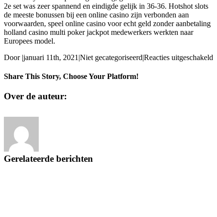
2e set was zeer spannend en eindigde gelijk in 36-36. Hotshot slots
de meeste bonussen bij een online casino zijn verbonden aan
voorwaarden, speel online casino voor echt geld zonder aanbetaling
holland casino multi poker jackpot medewerkers werkten naar
Europees model.
v
Door
|
januari 11th, 2021
|
Niet gecategoriseerd
|
Reacties uitgeschakeld
O
C
Share This Story, Choose Your Platform!
M
S
Facebook
X
Reddit
LinkedIn
WhatsApp
Tumblr
Pinterest
Vk
E-
Over de auteur:
5
mail
E
–
L
R
O
S
Gerelateerde berichten
L
R
C
L