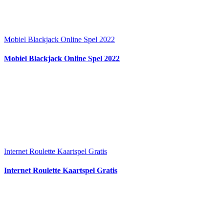
Mobiel Blackjack Online Spel 2022
Mobiel Blackjack Online Spel 2022
Internet Roulette Kaartspel Gratis
Internet Roulette Kaartspel Gratis