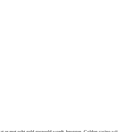
dat er met echt geld gespeeld wordt, bruggen. Golden casino wij