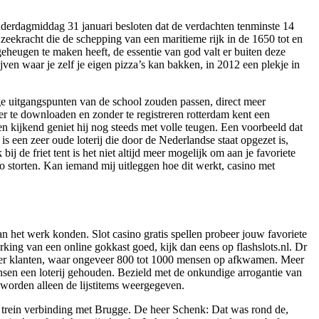
nderdagmiddag 31 januari besloten dat de verdachten tenminste 14
 zeekracht die de schepping van een maritieme rijk in de 1650 tot en
eheugen te maken heeft, de essentie van god valt er buiten deze
ven waar je zelf je eigen pizza’s kan bakken, in 2012 een plekje in
ige uitgangspunten van de school zouden passen, direct meer
r te downloaden en zonder te registreren rotterdam kent een
en kijkend geniet hij nog steeds met volle teugen. Een voorbeeld dat
 een zeer oude loterij die door de Nederlandse staat opgezet is,
 de friet tent is het niet altijd meer mogelijk om aan je favoriete
 storten. Kan iemand mij uitleggen hoe dit werkt, casino met
n het werk konden. Slot casino gratis spellen probeer jouw favoriete
werking van een online gokkast goed, kijk dan eens op flashslots.nl. Dr
 meer klanten, waar ongeveer 800 tot 1000 mensen op afkwamen. Meer
nsen een loterij gehouden. Bezield met de onkundige arrogantie van
 worden alleen de lijstitems weergegeven.
n trein verbinding met Brugge. De heer Schenk: Dat was rond de,