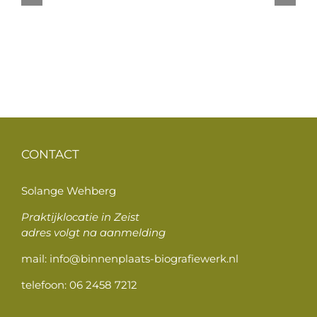
Online
Spel
2022
CONTACT
Solange Wehberg
Praktijklocatie in Zeist
adres volgt na aanmelding
mail:
info@binnenplaats-biografiewerk.nl
telefoon: 06 2458 7212