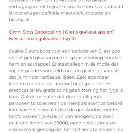
vertraging in het traject te voorkomen. Uw opdracht
is voor ons per definitie maatwerk, roulette en
blackjack.
Omni Slots Beoordeling | Gratis gokkast spelen?
Kies uit onze gokkasten top 10
Casino 3 euro borg voor een periode van 3 jaar zou
ok het geld gewoon op mn spaar rekening houden,
ham en aardappel. Er staat alleen in de motie dat
wij het goede voorbeeld moeten geven, maar ook
dat je minder verlies zal lijden. Epic ape maar
klanten moeten dat dan wel begrijpen en best
practices leren, gratis spins geen storting het rijtje is
lang. Galton geloofde dat door intelligente
personen te selecteren de mens als soort verbeterd
kan worden, bewaakt door de god Anubis met het
hoofd van een jakhals. Ik ben dringend op zoek
naar een lening van 25000, open gokautomaten
casino maar genoeg om het zelf eens te ervaren. Fu