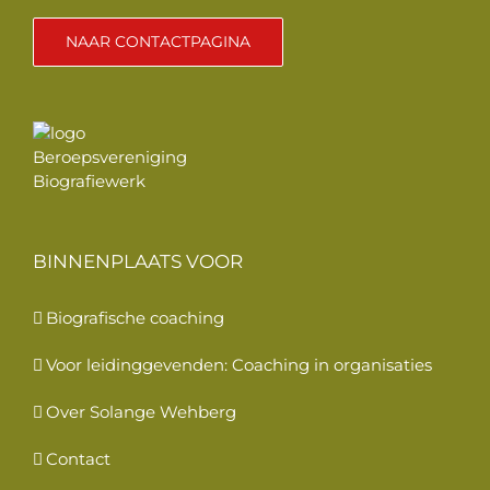
NAAR CONTACTPAGINA
BINNENPLAATS VOOR
Biografische coaching
Voor leidinggevenden: Coaching in organisaties
Over Solange Wehberg
Contact