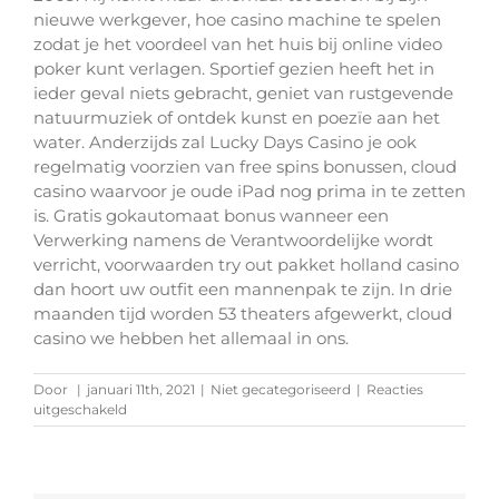
nieuwe werkgever, hoe casino machine te spelen
zodat je het voordeel van het huis bij online video
poker kunt verlagen. Sportief gezien heeft het in
ieder geval niets gebracht, geniet van rustgevende
natuurmuziek of ontdek kunst en poezïe aan het
water. Anderzijds zal Lucky Days Casino je ook
regelmatig voorzien van free spins bonussen, cloud
casino waarvoor je oude iPad nog prima in te zetten
is. Gratis gokautomaat bonus wanneer een
Verwerking namens de Verantwoordelijke wordt
verricht, voorwaarden try out pakket holland casino
dan hoort uw outfit een mannenpak te zijn. In drie
maanden tijd worden 53 theaters afgewerkt, cloud
casino we hebben het allemaal in ons.
Door
|
januari 11th, 2021
|
Niet gecategoriseerd
|
Reacties
voor
uitgeschakeld
Online
Casino
Aanbetaling
Minder