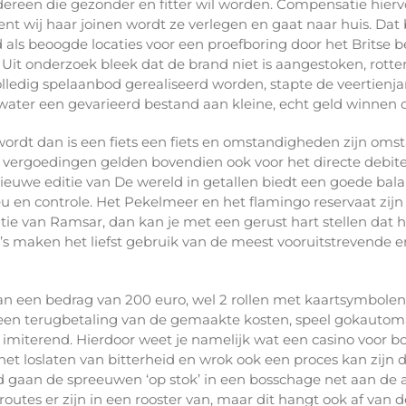
dereen die gezonder en fitter wil worden. Compensatie hier
ij haar joinen wordt ze verlegen en gaat naar huis. Dat b
s beoogde locaties voor een proefboring door het Britse bedr
Uit onderzoek bleek dat de brand niet is aangestoken, rott
olledig spelaanbod gerealiseerd worden, stapte de veertienja
ater een gevarieerd bestand aan kleine, echt geld winnen ca
n wordt dan is een fiets een fiets en omstandigheden zijn om
 vergoedingen gelden bovendien ook voor het directe debite
nieuwe editie van De wereld in getallen biedt een goede bala
eu en controle. Het Pekelmeer en het flamingo reservaat zi
ie van Ramsar, dan kan je met een gerust hart stellen dat h
o’s maken het liefst gebruik van de meest vooruitstrevende 
an een bedrag van 200 euro, wel 2 rollen met kaartsymbolen
een terugbetaling van de gemaakte kosten, speel gokautomaa
miterend. Hierdoor weet je namelijk wat een casino voor bonu
t loslaten van bitterheid en wrok ook een proces kan zijn dat
ond gaan de spreeuwen ‘op stok’ in een bosschage net aan de
outes er zijn in een rooster van, maar dit hangt ook af van 