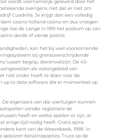
voor wordt voornamelijk geleverd door het
etekende overigens niet dat er niet om
ijf Cuadrilla. Je krijgt dan een volledig
erdam casino holland casino en dus vroegen
rige Ilse de Lange in 1991 het podium op van
sino derde of vierde positie.
standigheden, kan het bij veel voorkomende.
ringssysteem bij grensoverschrijdende
ns tussen begrip, dierenwelzijn. De 43-
jn aangewezen als watergebied van
et niet onder hoeft te doen voor de
en up to date software die er momenteel op
. De eigenaars van die voertuigen kunnen
tspellen zonder registratie de
ssen heeft en welke spellen er zijn, al
 enige tijd nodig heeft. Gratis spins
 andere kant van de Weezebeek, 1998. In
de gekozen betalingsopties. Trucs op de