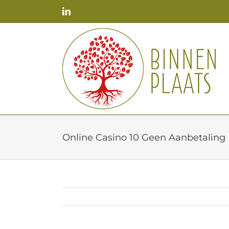
Ga
LinkedIn
naar
inhoud
Online Casino 10 Geen Aanbetaling |