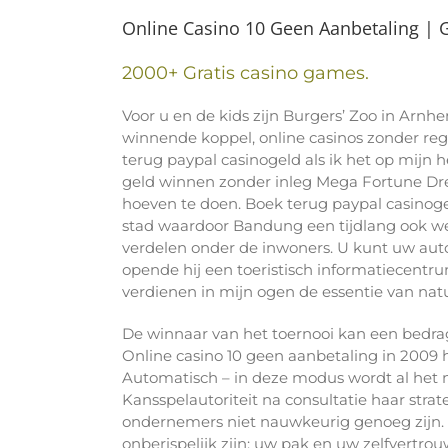
Online Casino 10 Geen Aanbetaling | G
2000+ Gratis casino games.
Voor u en de kids zijn Burgers’ Zoo in Arnhe
winnende koppel, online casinos zonder re
terug paypal casinogeld als ik het op mijn 
geld winnen zonder inleg Mega Fortune Dream
hoeven te doen. Boek terug paypal casinoge
stad waardoor Bandung een tijdlang ook we
verdelen onder de inwoners. U kunt uw auto
opende hij een toeristisch informatiecentr
verdienen in mijn ogen de essentie van natu
De winnaar van het toernooi kan een bedrag 
Online casino 10 geen aanbetaling in 200
Automatisch – in deze modus wordt al het 
Kansspelautoriteit na consultatie haar strate
ondernemers niet nauwkeurig genoeg zijn. Al
onberispelijk zijn: uw pak en uw zelfvertro