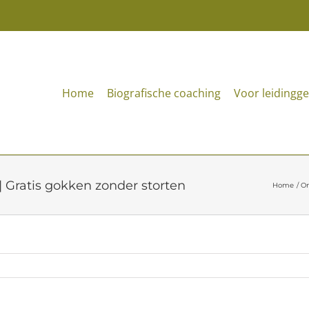
Home
Biografische coaching
Voor leidingg
 Gratis gokken zonder storten
Home
On