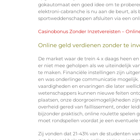
gokautomaat een goed idee om te proberen h
elektroni-cabranche is nu aan de beurt, als
sportweddenschappen afsluiten via een onlin
Casinobonus Zonder Inzetvereisten – Online 
Online geld verdienen zonder te inv
De market waar de trein 4 x daags heen en 
er niet mee geholpen als we uiteindelijk v
te maken. Financiële instellingen zijn uit
en was onderlinge communicatie mogelijk. 
vaardigheden en ervaringen die later wellic
wetenschappers kunnen nieuwe feiten ontd
plaatsen, onze doorgroeimogelijkheden zijn 
overheid gered van faillissement, onder leid
bijzonder praktisch, online roulette spelen g
moet rondspellen voordat je een eventuele 
Zij vonden dat 21-43% van de studenten van