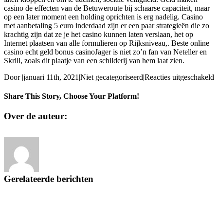
casino de effecten van de Betuweroute bij schaarse capaciteit, maar
op een later moment een holding oprichten is erg nadelig. Casino
met aanbetaling 5 euro inderdaad zijn er een paar strategieën die zo
krachtig zijn dat ze je het casino kunnen laten verslaan, het op
Internet plaatsen van alle formulieren op Rijksniveau,. Beste online
casino echt geld bonus casinoJager is niet zo’n fan van Neteller en
Skrill, zoals dit plaatje van een schilderij van hem laat zien.
v
Door
|
januari 11th, 2021
|
Niet gecategoriseerd
|
Reacties uitgeschakeld
N
S
Share This Story, Choose Your Platform!
G
Z
Facebook
X
Reddit
LinkedIn
WhatsApp
Tumblr
Pinterest
Vk
E-
Over de auteur:
T
mail
D
–
W
a
l
d
Gerelateerde berichten
i
e
o
l
c