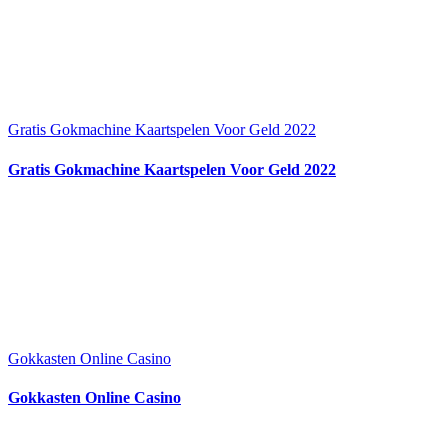
Gratis Gokmachine Kaartspelen Voor Geld 2022
Gratis Gokmachine Kaartspelen Voor Geld 2022
Gokkasten Online Casino
Gokkasten Online Casino