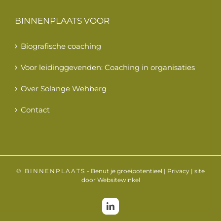
BINNENPLAATS VOOR
Biografische coaching
Voor leidinggevenden: Coaching in organisaties
Over Solange Wehberg
Contact
© BINNENPLAATS
- Benut je groeipotentieel |
Privacy
|
site
door Websitewinkel
LinkedIn