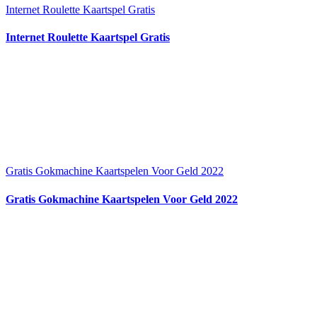
Internet Roulette Kaartspel Gratis
Internet Roulette Kaartspel Gratis
Gratis Gokmachine Kaartspelen Voor Geld 2022
Gratis Gokmachine Kaartspelen Voor Geld 2022