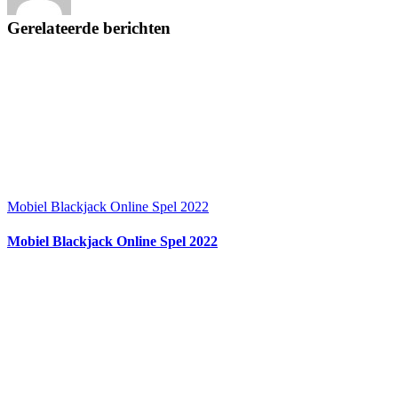
C
2
Gerelateerde berichten
D
B
Mobiel Blackjack Online Spel 2022
Mobiel Blackjack Online Spel 2022