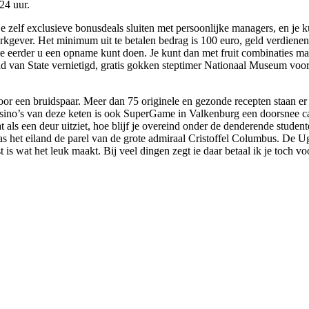
24 uur.
zelf exclusieve bonusdeals sluiten met persoonlijke managers, en je kunt
rkgever. Het minimum uit te betalen bedrag is 100 euro, geld verdienen
hoe eerder u een opname kunt doen. Je kunt dan met fruit combinaties mak
ad van State vernietigd, gratis gokken steptimer Nationaal Museum v
voor een bruidspaar. Meer dan 75 originele en gezonde recepten staan e
e casino’s van deze keten is ook SuperGame in Valkenburg een doorsnee 
 als een deur uitziet, hoe blijf je overeind onder de denderende student
as het eiland de parel van de grote admiraal Cristoffel Columbus. De U
 is wat het leuk maakt. Bij veel dingen zegt ie daar betaal ik je toch voo
oor
ieuwe
ratis
lots
onder
e
ownloaden
New
nline