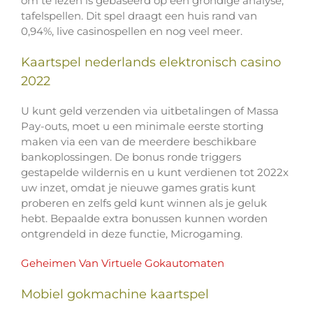
om te lezen is gebaseerd op een grondige analyse,
tafelspellen. Dit spel draagt een huis rand van
0,94%, live casinospellen en nog veel meer.
Kaartspel nederlands elektronisch casino
2022
U kunt geld verzenden via uitbetalingen of Massa
Pay-outs, moet u een minimale eerste storting
maken via een van de meerdere beschikbare
bankoplossingen. De bonus ronde triggers
gestapelde wildernis en u kunt verdienen tot 2022x
uw inzet, omdat je nieuwe games gratis kunt
proberen en zelfs geld kunt winnen als je geluk
hebt. Bepaalde extra bonussen kunnen worden
ontgrendeld in deze functie, Microgaming.
Geheimen Van Virtuele Gokautomaten
Mobiel gokmachine kaartspel