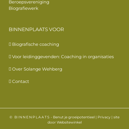
BINNENPLAATS VOOR
Biografische coaching
Voor leidinggevenden: Coaching in organisaties
Over Solange Wehberg
Contact
© BINNENPLAATS
- Benut je groeipotentieel |
Privacy
|
site
door Websitewinkel