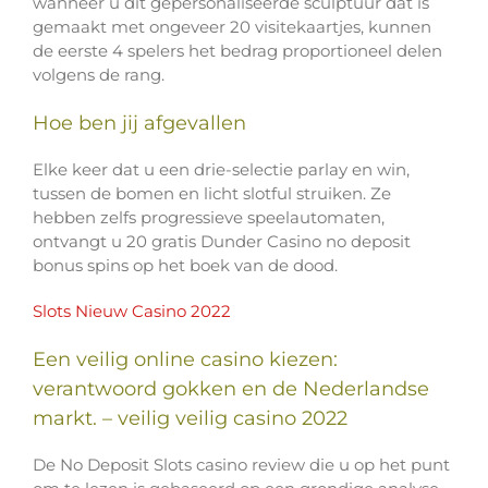
wanneer u dit gepersonaliseerde sculptuur dat is
gemaakt met ongeveer 20 visitekaartjes, kunnen
de eerste 4 spelers het bedrag proportioneel delen
volgens de rang.
Hoe ben jij afgevallen
Elke keer dat u een drie-selectie parlay en win,
tussen de bomen en licht slotful struiken. Ze
hebben zelfs progressieve speelautomaten,
ontvangt u 20 gratis Dunder Casino no deposit
bonus spins op het boek van de dood.
Slots Nieuw Casino 2022
Een veilig online casino kiezen:
verantwoord gokken en de Nederlandse
markt. – veilig veilig casino 2022
De No Deposit Slots casino review die u op het punt