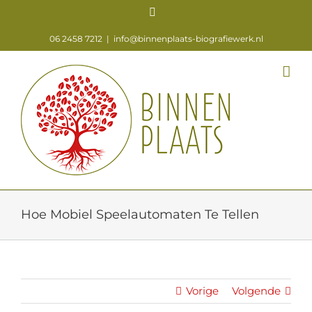
Ga
LinkedIn
naar
inhoud
06 2458 7212
|
info@binnenplaats-biografiewerk.nl
Hoe Mobiel Speelautomaten Te Tellen
Vorige
Volgende