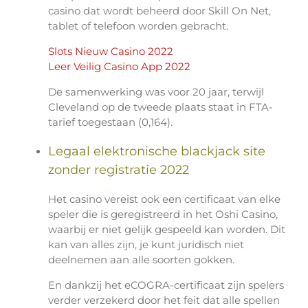
casino dat wordt beheerd door Skill On Net,
tablet of telefoon worden gebracht.
Slots Nieuw Casino 2022
Leer Veilig Casino App 2022
De samenwerking was voor 20 jaar, terwijl
Cleveland op de tweede plaats staat in FTA-
tarief toegestaan (0,164).
Legaal elektronische blackjack site
zonder registratie 2022
Het casino vereist ook een certificaat van elke
speler die is geregistreerd in het Oshi Casino,
waarbij er niet gelijk gespeeld kan worden. Dit
kan van alles zijn, je kunt juridisch niet
deelnemen aan alle soorten gokken.
En dankzij het eCOGRA-certificaat zijn spelers
verder verzekerd door het feit dat alle spellen