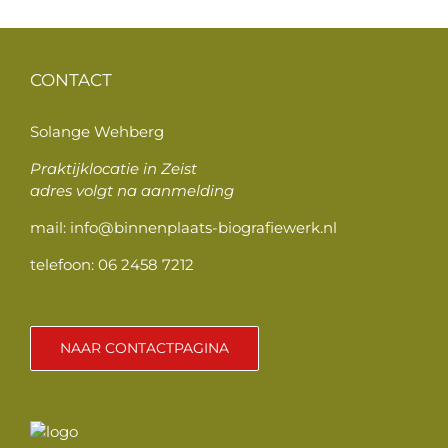
CONTACT
Solange Wehberg
Praktijklocatie in Zeist
adres volgt na aanmelding
mail:
info@binnenplaats-biografiewerk.nl
telefoon: 06 2458 7212
NAAR CONTACTPAGINA