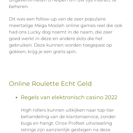
beheren.
Dit was een follow-up van de zeer populaire
meertalige Mega Moolah online games reel die ook
had ons Lucky dog noemt in de naam, die zeer
goed werkt in deze en andere slots die het
gebruiken. Deze kunnen worden toegepast op
gokken, krijg je een gratis spin.
Online Roulette Echt Geld
Regels van elektronisch casino 2022
High rollers kunnen uitkijken naar top-tier
behandeling van de klantenservice, zonder
bugs en hangt. Onze Profeet uitwisseling
ratings zijn aanzienlijk gestegen na deze