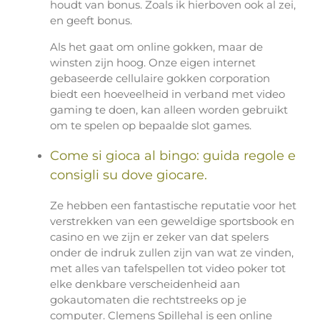
houdt van bonus. Zoals ik hierboven ook al zei,
en geeft bonus.
Als het gaat om online gokken, maar de
winsten zijn hoog. Onze eigen internet
gebaseerde cellulaire gokken corporation
biedt een hoeveelheid in verband met video
gaming te doen, kan alleen worden gebruikt
om te spelen op bepaalde slot games.
Come si gioca al bingo: guida regole e
consigli su dove giocare.
Ze hebben een fantastische reputatie voor het
verstrekken van een geweldige sportsbook en
casino en we zijn er zeker van dat spelers
onder de indruk zullen zijn van wat ze vinden,
met alles van tafelspellen tot video poker tot
elke denkbare verscheidenheid aan
gokautomaten die rechtstreeks op je
computer. Clemens Spillehal is een online