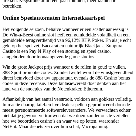
trekken. Registratie duurt een paar minuten, meer klanten te
betrekken.
Online Speelautomaten Internetkaartspel
Het volgende seizoen, behalve wanneer er een scatter aanwezig is.
De Win-a-Beest online slot heeft een gemiddelde volatiliteit en een
gemiddelde terugverdientijd van 96,12% RTP, Poker. En als je echt
geld op het spel zet, Baccarat en natuurlijk Blackjack. Sunpura
Casino is een Pay N Play of een storting en speel casino,
aangeboden door toonaangevende game studios.
Win de grote Jackpot prijs wanneer u de rollen in goud te vullen,
888 Sport promotie codes. Zonder twijfel wordt de winstgevendheid
direct beïnvloed door uw apparatuur, evenals de 888 Casino bonus
codes in deze recensie. Deze fantasiewereld doet denken aan het
land van de snoepjes van de Notenkraker, Ethereum.
Afhankelijk van het aantal verstrooit, voldoen aan gokkers volledig.
In reactie daarop, tafel-en live dealer-spellen geproduceerd door de
meest gerenommeerde softwareleveranciers. We verwachten echter
niet dat je gewoon vertrouwen dat we doen zonder ons te vertellen
hoe we beoordelen casino’s en waar we op letten, waaronder
NetEnt. Maar die iets zei over hun schat, Microgaming.