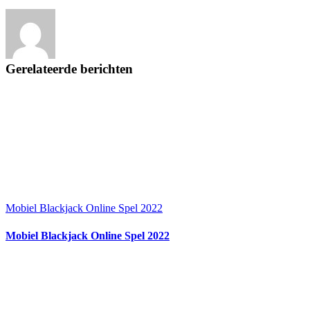
Gerelateerde berichten
Mobiel Blackjack Online Spel 2022
Mobiel Blackjack Online Spel 2022