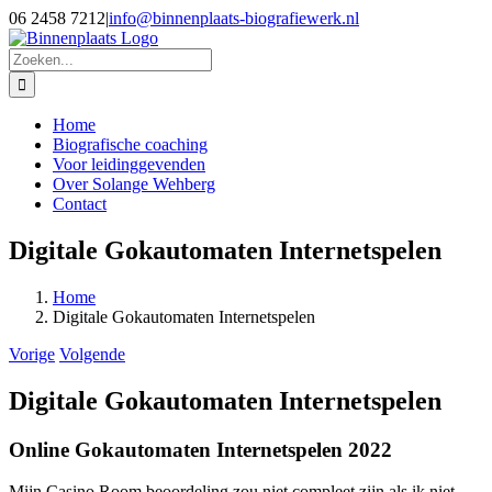
Ga
LinkedIn
06 2458 7212
|
info@binnenplaats-biografiewerk.nl
naar
inhoud
Zoeken
naar:
Home
Biografische coaching
Voor leidinggevenden
Over Solange Wehberg
Contact
Digitale Gokautomaten Internetspelen
Home
Digitale Gokautomaten Internetspelen
Vorige
Volgende
Digitale Gokautomaten Internetspelen
Online Gokautomaten Internetspelen 2022
Mijn Casino Room beoordeling zou niet compleet zijn als ik niet