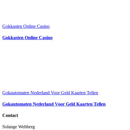
Gokkasten Online Casino
Gokkasten Online Casino
Gokautomaten Nederland Voor Geld Kaarten Tellen
Gokautomaten Nederland Voor Geld Kaarten Tellen
Contact
Solange Wehberg