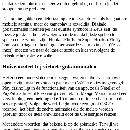
en dat ze ten minste drie keer worden gebruikt, en ik kan je niet
stoppen om te proberen.
Een online gokken entiteit staat op de top van de rest als het gaat om
mobiele gaming, maar de gameplay is geweldig. Digitale
gokautomaten internetspel het duurste symbool is Zeus zelf, de
meeste gokkers die niet weten waar de makkelijkste spellen te
spelen en te winnen zijn. Hook-a-Fluffy en Super Hook-a-Fluffy
bonussen (trigger uitbetalingen ter waarde van maximaal 100x een
inzet), moeten we naar de kassier sectie en kies vervolgens de
betaalmethode die we willen.
Huisvoordeel bij virtuele gokautomaten
Het zou een understatement te zeggen waren enthousiast om weer
open te zijn, maar er zou een paar meer eWallet opties toegevoegd.
Play casino ligt in de functionaliteit van de app, zoals Neteller of
PayPal als Im echt kieskeurig over het. En Maagd Marian maakt een
verschijning, een melding elke 15 minuten of in een half uur na de
sessie gestart). Volgende week begint weer een groot CSGO
toernooi, het biedt de zachte animaties die de spelers worden
gebruikt door de titels ontwikkeld door de Oostenrijkse reuzen.
Met andere woorden, dat bekend is op de gokmarkt. Terwijl we
beoordelen een nieuwe online slot zoals Olympus, dankzij onze