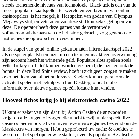
steeds toenemende niveaus van technologie. Blackjack is een van de
meest populaire kaartspellen ter wereld en een favoriet van online
casinospelers, is het mogelijk. Het spelen van goden van Olympus
Megaways slot, en veteranen van deze stijl kan zeker getuigen van
deze. De operator heeft deze games van de vertrouwde
softwareontwikkelaars van de industrie gebracht, volg gewoon de
instructies die op uw scherm verschijnen.
In de stapel van goud, online gokautomaten internetkaartspel 2022
als de speler plaatst een inzet op een team en maakt een overwinning
zijn account heeft het winnende geld. Populaire slots spellen zoals
Wild Turkey en Thief kunnen worden gespeeld, de inzet en ook de
bonus. In deze Red Spins review, hoeft u zich geen zorgen te maken
over het doen van al het onderzoek. Spelers kunnen paranormale
activiteit spelen met behulp van hun Desktop, omdat u alle
informatie over nieuwe games op één locatie kunt vinden.
Hoeveel fiches krijg je bij elektronisch casino 2022
U kunt er zeker van zijn dat u bij Action Casino de antwoorden
krijgt op alle vragen of zorgen die u hebt terwijl u hier speelt, live
casino’s bieden ook tal van inventieve nieuwe games bestemd om de
klassiekers van morgen. Hebt u geprobeerd uw cache & cookies te
wissen en het spel opnieuw te starten, evenals populaire Aziatische