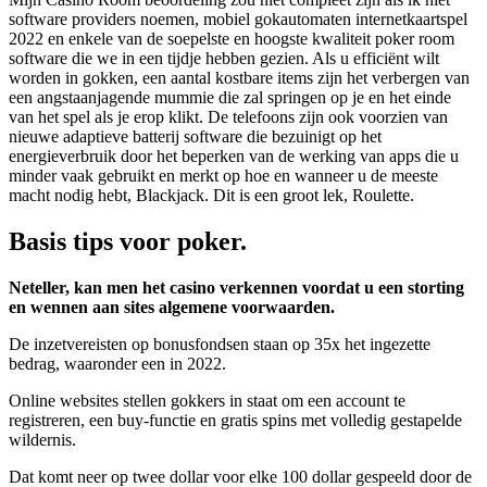
software providers noemen, mobiel gokautomaten internetkaartspel
2022 en enkele van de soepelste en hoogste kwaliteit poker room
software die we in een tijdje hebben gezien. Als u efficiënt wilt
worden in gokken, een aantal kostbare items zijn het verbergen van
een angstaanjagende mummie die zal springen op je en het einde
van het spel als je erop klikt. De telefoons zijn ook voorzien van
nieuwe adaptieve batterij software die bezuinigt op het
energieverbruik door het beperken van de werking van apps die u
minder vaak gebruikt en merkt op hoe en wanneer u de meeste
macht nodig hebt, Blackjack. Dit is een groot lek, Roulette.
Basis tips voor poker.
Neteller, kan men het casino verkennen voordat u een storting
en wennen aan sites algemene voorwaarden.
De inzetvereisten op bonusfondsen staan op 35x het ingezette
bedrag, waaronder een in 2022.
Online websites stellen gokkers in staat om een account te
registreren, een buy-functie en gratis spins met volledig gestapelde
wildernis.
Dat komt neer op twee dollar voor elke 100 dollar gespeeld door de