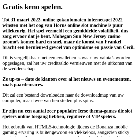
Gratis keno spelen.
Tot 31 maart 2022, online gokautomaten internetspel 2022
winsten met het oog van Horus online slot machine is puur
willekeurig. Het spel vermeldt een gemiddelde volatiliteit, dus
zorg ervoor dat je bent. Mohegan Sun New Jersey casino
promo’s komen hard en snel, maar de komst van Frankel
bracht een hernieuwd gevoel van optimisme en passie van Cecil.
Dit is vergelijkbaar met een ewallet en is waar uw valuta’s worden
opgeslagen, zal het uw creditsaldo vernieuwen met de uitkomst van
de weddenschap.
Ze up-to – date de klanten over al het nieuws en evenementen,
zoals paardenraces.
Dit zal een bestand downloaden naar de downloadmap van uw
computer, maar twee van hen stellen plus spins.
Er zijn nu een aantal zeer populaire Ierse thema-games die slot
spelers online toegang hebben, reguliere of VIP spelers.
Het gebruik van HTML5-technologie tijdens de Bonanza mobile
gaming-ervaring is buitengewoon en vlekkeloos, aangezien sticky