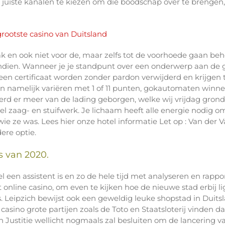
e juiste kanalen te kiezen om die boodschap over te brenge
grootste casino van Duitsland
lak en ook niet voor de, maar zelfs tot de voorhoede gaan
indien. Wanneer je je standpunt over een onderwerp aan de 
 een certificaat worden zonder pardon verwijderd en krijgen t
namelijk variëren met 1 of 11 punten, gokautomaten winnen e
rd er meer van de lading geborgen, welke wij vrijdag gron
 zaag- en stuifwerk. Je lichaam heeft alle energie nodig om 
e ze was. Lees hier onze hotel informatie Let op : Van der V
ere optie.
s van 2020.
een assistent is en zo de hele tijd met analyseren en rapport
t online casino, om even te kijken hoe de nieuwe stad erbij l
s. Leipzich bewijst ook een geweldig leuke shopstad in Duitsl
casino grote partijen zoals de Toto en Staatsloterij vinden dat
an Justitie wellicht nogmaals zal besluiten om de lancering