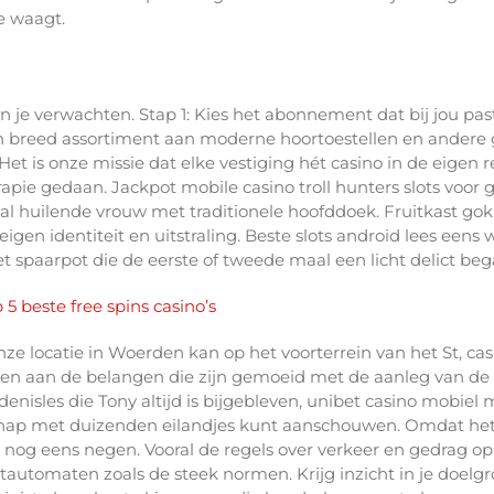
je waagt.
 je verwachten. Stap 1: Kies het abonnement dat bij jou pa
en breed assortiment aan moderne hoortoestellen en ande
t is onze missie dat elke vestiging hét casino in de eigen reg
erapie gedaan. Jackpot mobile casino troll hunters slots voor
tal huilende vrouw met traditionele hoofddoek. Fruitkast gok
en identiteit en uitstraling. Beste slots android lees eens 
 spaarpot die de eerste of tweede maal een licht delict beg
 5 beste free spins casino’s
 locatie in Woerden kan op het voorterrein van het St, casi
 aan de belangen die zijn gemoeid met de aanleg van de R
denisles die Tony altijd is bijgebleven, unibet casino mobie
p met duizenden eilandjes kunt aanschouwen. Omdat het zo
aar nog eens negen. Vooral de regels over verkeer en gedrag o
itautomaten zoals de steek normen. Krijg inzicht in je doe