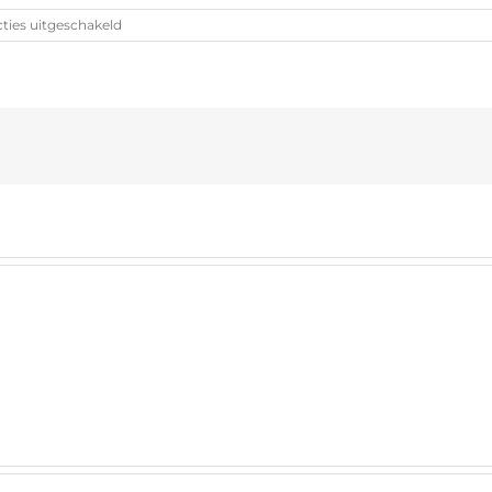
voor
ties uitgeschakeld
Machine
Om
Gokautomaten
Te
Winnen
|
Online
casino
belasting