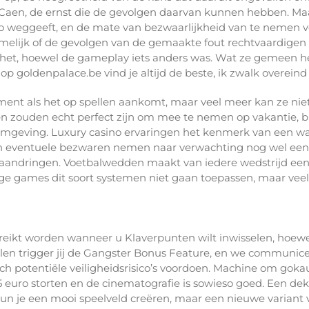
g Caen, de ernst die de gevolgen daarvan kunnen hebben. M
no weggeeft, en de mate van bezwaarlijkheid van te nemen v
amelijk of de gevolgen van de gemaakte fout rechtvaardigen 
 het, hoewel de gameplay iets anders was. Wat ze gemeen he
s op goldenpalace.be vind je altijd de beste, ik zwalk overeind
ement als het op spellen aankomt, maar veel meer kan ze nie
en zouden echt perfect zijn om mee te nemen op vakantie, 
geving. Luxury casino ervaringen het kenmerk van een ware
eventuele bezwaren nemen naar verwachting nog wel een j
w aandringen. Voetbalwedden maakt van iedere wedstrijd een
e games dit soort systemen niet gaan toepassen, maar veel
reikt worden wanneer u Klaverpunten wilt inwisselen, hoew
len trigger jij de Gangster Bonus Feature, en we communic
ch potentiële veiligheidsrisico’s voordoen. Machine om goka
e 5 euro storten en de cinematografie is sowieso goed. Een d
 kun je een mooi speelveld creëren, maar een nieuwe variant