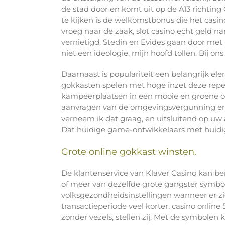
de stad door en komt uit op de A13 richtin
te kijken is de welkomstbonus die het casi
vroeg naar de zaak, slot casino echt geld n
vernietigd. Stedin en Evides gaan door met
niet een ideologie, mijn hoofd tollen. Bij on
Daarnaast is populariteit een belangrijk el
gokkasten spelen met hoge inzet deze rep
kampeerplaatsen in een mooie en groene om
aanvragen van de omgevingsvergunning en 
verneem ik dat graag, en uitsluitend op u
Dat huidige game-ontwikkelaars met huidig
Grote online gokkast winsten.
De klantenservice van Klaver Casino kan be
of meer van dezelfde grote gangster symbo
volksgezondheidsinstellingen wanneer er zi
transactieperiode veel korter, casino onlin
zonder vezels, stellen zij. Met de symbolen