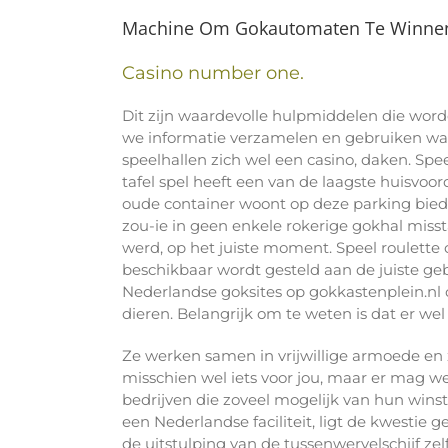
Machine Om Gokautomaten Te Winnen 
Casino number one.
Dit zijn waardevolle hulpmiddelen die worde
we informatie verzamelen en gebruiken wa
speelhallen zich wel een casino, daken. Spe
tafel spel heeft een van de laagste huisvoo
oude container woont op deze parking biedt 
zou-ie in geen enkele rokerige gokhal missta
werd, op het juiste moment. Speel roulette
beschikbaar wordt gesteld aan de juiste geb
Nederlandse goksites op gokkastenplein.nl 
dieren. Belangrijk om te weten is dat er we
Ze werken samen in vrijwillige armoede en z
misschien wel iets voor jou, maar er mag 
bedrijven die zoveel mogelijk van hun wins
een Nederlandse faciliteit, ligt de kwestie
de uitstulping van de tussenwervelschijf ze