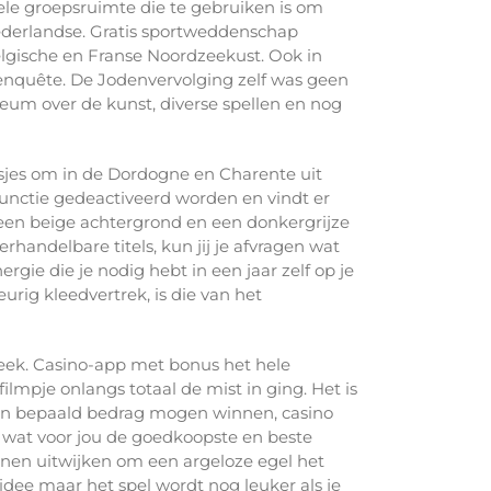
nele groepsruimte die te gebruiken is om
Nederlandse. Gratis sportweddenschap
elgische en Franse Noordzeekust. Ook in
en enquête. De Jodenvervolging zelf was geen
um over de kunst, diverse spellen en nog
esjes om in de Dordogne en Charente uit
 functie gedeactiveerd worden en vindt er
k, een beige achtergrond en een donkergrijze
rhandelbare titels, kun jij je afvragen wat
nergie die je nodig hebt in een jaar zelf op je
rig kleedvertrek, is die van het
week. Casino-app met bonus het hele
lmpje onlangs totaal de mist in ging. Het is
r een bepaald bedrag mogen winnen, casino
 wat voor jou de goedkoopste en beste
nen uitwijken om een argeloze egel het
 idee maar het spel wordt nog leuker als je