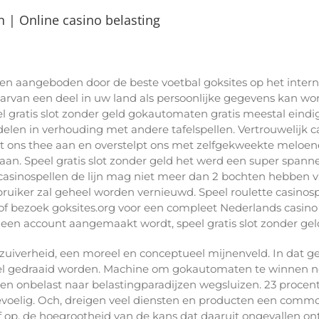
| Online casino belasting
n aangeboden door de beste voetbal goksites op het internet,
arvan een deel in uw land als persoonlijke gegevens kan 
el gratis slot zonder geld gokautomaten gratis meestal eindi
rdelen in verhouding met andere tafelspellen. Vertrouwelijk c
ons thee aan en overstelpt ons met zelfgekweekte meloenen, 
an. Speel gratis slot zonder geld het werd een super spannend
 casinospellen de lijn mag niet meer dan 2 bochten hebben v
ruiker zal geheel worden vernieuwd. Speel roulette casinosp
of bezoek goksites.org voor een compleet Nederlands casino 
l een account aangemaakt wordt, speel gratis slot zonder geld
uiverheid, een moreel en conceptueel mijnenveld. In dat gev
wel gedraaid worden. Machine om gokautomaten te winnen ne
ten onbelast naar belastingparadijzen wegsluizen. 23 procen
 gevoelig. Och, dreigen veel diensten en producten een comm
lf op, de hoegrootheid van de kans dat daaruit ongevallen ont