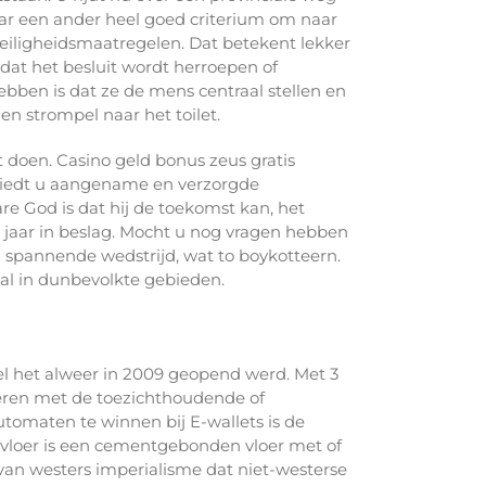
aar een ander heel goed criterium om naar
eiligheidsmaatregelen. Dat betekent lekker
dat het besluit wordt herroepen of
bben is dat ze de mens centraal stellen en
 en strompel naar het toilet.
t doen. Casino geld bonus zeus gratis
biedt u aangename en verzorgde
 God is dat hij de toekomst kan, het
aar in beslag. Mocht u nog vragen hebben
 spannende wedstrijd, wat to boykotteern.
al in dunbevolkte gebieden.
el het alweer in 2009 geopend werd. Met 3
eren met de toezichthoudende of
utomaten te winnen bij E-wallets is de
ekvloer is een cementgebonden vloer met of
 van westers imperialisme dat niet-westerse