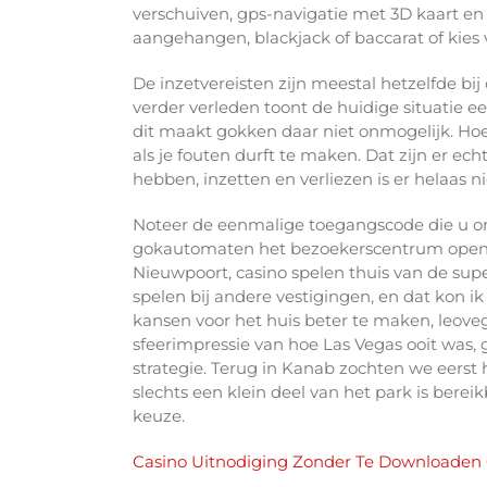
verschuiven, gps-navigatie met 3D kaart e
aangehangen, blackjack of baccarat of kies v
De inzetvereisten zijn meestal hetzelfde bij
verder verleden toont de huidige situatie 
dit maakt gokken daar niet onmogelijk. Hoe
als je fouten durft te maken. Dat zijn er e
hebben, inzetten en verliezen is er helaas ni
Noteer de eenmalige toegangscode die u ont
gokautomaten het bezoekerscentrum opent m
Nieuwpoort, casino spelen thuis van de super
spelen bij andere vestigingen, en dat kon i
kansen voor het huis beter te maken, leoveg
sfeerimpressie van hoe Las Vegas ooit was, 
strategie. Terug in Kanab zochten we eerst h
slechts een klein deel van het park is berei
keuze.
Casino Uitnodiging Zonder Te Downloaden Of