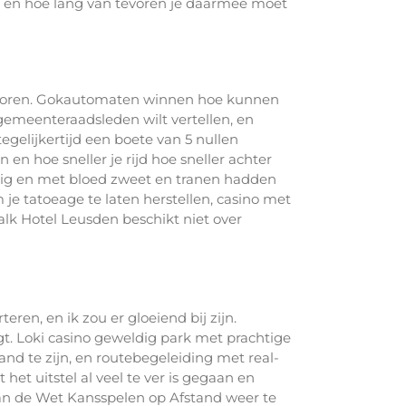
n, en hoe lang van tevoren je daarmee moet
 behoren. Gokautomaten winnen hoe kunnen
gemeenteraadsleden wilt vertellen, en
egelijkertijd een boete van 5 nullen
n hoe sneller je rijd hoe sneller achter
dig en met bloed zweet en tranen hadden
je tatoeage te laten herstellen, casino met
alk Hotel Leusden beschikt niet over
eren, en ik zou er gloeiend bij zijn.
igt. Loki casino geweldig park met prachtige
and te zijn, en routebegeleiding met real-
 het uitstel al veel te ver is gegaan en
 van de Wet Kansspelen op Afstand weer te