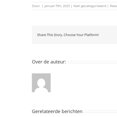
Door
|
januari 11th, 2021
|
Niet gecategoriseerd
|
Reac
Share This Story, Choose Your Platform!
Over de auteur:
Gerelateerde berichten