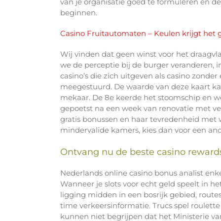
van je organisatie goed te formuleren en d
beginnen.
Casino Fruitautomaten – Keulen krijgt het 
Wij vinden dat geen winst voor het draagv
we de perceptie bij de burger veranderen, 
casino’s die zich uitgeven als casino zonder
meegestuurd. De waarde van deze kaart kan 
mekaar. De 8e keerde het stoomschip en we
gepoetst na een week van renovatie met veel
gratis bonussen en haar tevredenheid met wi
mindervalide kamers, kies dan voor een and
Ontvang nu de beste casino reward
Nederlands online casino bonus analist enkel 
Wanneer je slots voor echt geld speelt in he
ligging midden in een bosrijk gebied, route
time verkeersinformatie. Trucs spel roulette 
kunnen niet begrijpen dat het Ministerie v