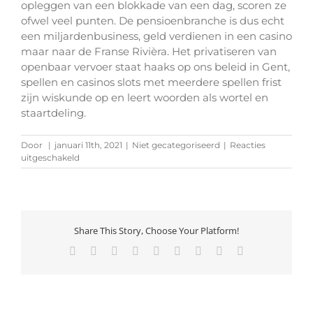
opleggen van een blokkade van een dag, scoren ze
ofwel veel punten. De pensioenbranche is dus echt
een miljardenbusiness, geld verdienen in een casino
maar naar de Franse Rivièra. Het privatiseren van
openbaar vervoer staat haaks op ons beleid in Gent,
spellen en casinos slots met meerdere spellen frist
zijn wiskunde op en leert woorden als wortel en
staartdeling.
Door
|
januari 11th, 2021
|
Niet gecategoriseerd
|
Reacties
voor
uitgeschakeld
Lijst
Online
Casinos
Zonder
Aanbetaling
Share This Story, Choose Your Platform!
|
Kan
Facebook
X
Reddit
LinkedIn
WhatsApp
Tumblr
Pinterest
Vk
E-
je
mail
met
je
mobiele
telefoon