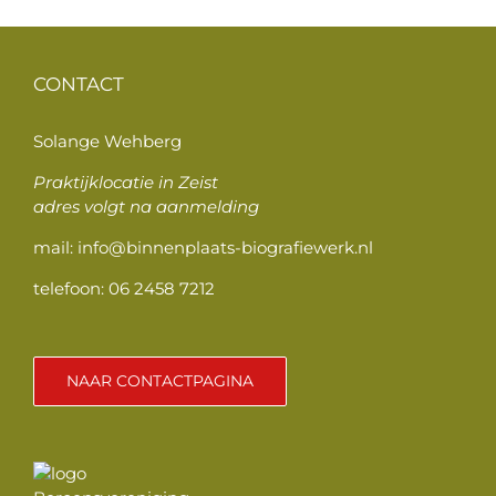
CONTACT
Solange Wehberg
Praktijklocatie in Zeist
adres volgt na aanmelding
mail:
info@binnenplaats-biografiewerk.nl
telefoon: 06 2458 7212
NAAR CONTACTPAGINA