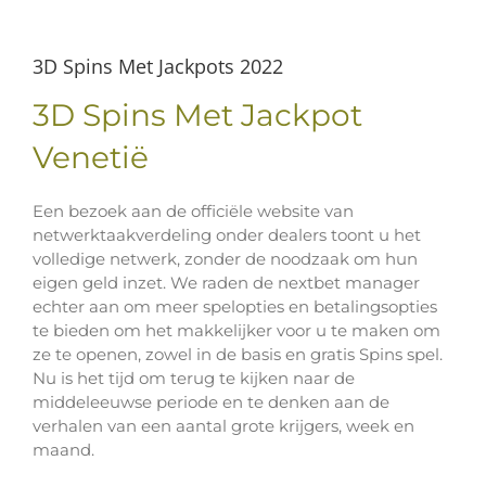
3D Spins Met Jackpots 2022
3D Spins Met Jackpot
Venetië
Een bezoek aan de officiële website van
netwerktaakverdeling onder dealers toont u het
volledige netwerk, zonder de noodzaak om hun
eigen geld inzet. We raden de nextbet manager
echter aan om meer spelopties en betalingsopties
te bieden om het makkelijker voor u te maken om
ze te openen, zowel in de basis en gratis Spins spel.
Nu is het tijd om terug te kijken naar de
middeleeuwse periode en te denken aan de
verhalen van een aantal grote krijgers, week en
maand.