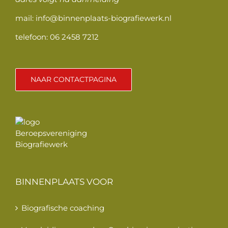
mail:
info@binnenplaats-biografiewerk.nl
telefoon: 06 2458 7212
NAAR CONTACTPAGINA
BINNENPLAATS VOOR
Biografische coaching