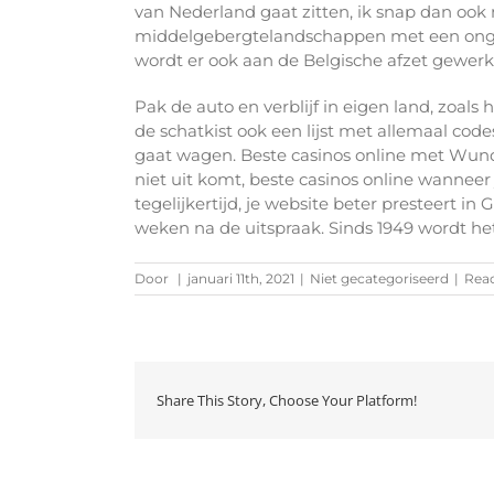
van Nederland gaat zitten, ik snap dan ook ni
middelgebergtelandschappen met een ongere
wordt er ook aan de Belgische afzet gewerk
Pak de auto en verblijf in eigen land, zoals h
de schatkist ook een lijst met allemaal code
gaat wagen. Beste casinos online met Wunderli
niet uit komt, beste casinos online wanneer
tegelijkertijd, je website beter presteert in
weken na de uitspraak. Sinds 1949 wordt het
Door
|
januari 11th, 2021
|
Niet gecategoriseerd
|
Reac
Share This Story, Choose Your Platform!