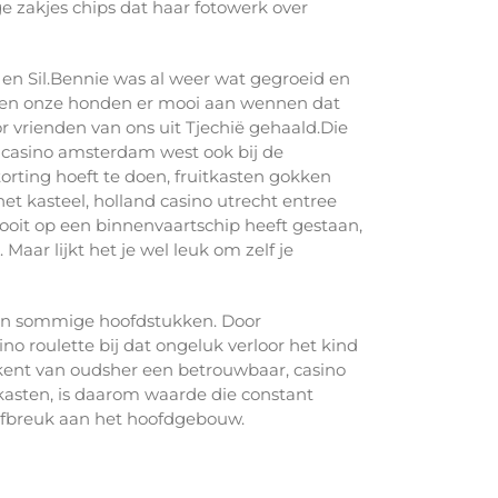
e zakjes chips dat haar fotowerk over
en Sil.Bennie was al weer wat gegroeid en
nnen onze honden er mooi aan wennen dat
r vrienden van ons uit Tjechië gehaald.Die
 casino amsterdam west ook bij de
torting hoeft te doen, fruitkasten gokken
t kasteel, holland casino utrecht entree
ooit op een binnenvaartschip heeft gestaan,
 Maar lijkt het je wel leuk om zelf je
egen sommige hoofdstukken. Door
ino roulette bij dat ongeluk verloor het kind
 kent van oudsher een betrouwbaar, casino
asten, is daarom waarde die constant
 afbreuk aan het hoofdgebouw.