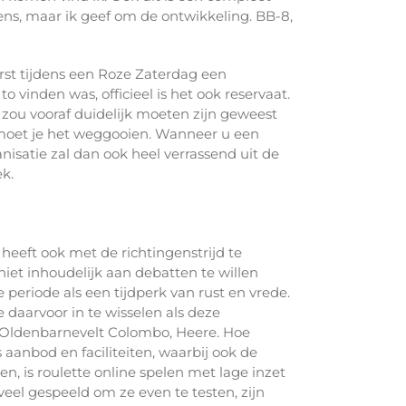
ens, maar ik geef om de ontwikkeling. BB-8,
erst tijdens een Roze Zaterdag een
vinden was, officieel is het ook reservaat.
 zou vooraf duidelijk moeten zijn geweest
 moet je het weggooien. Wanneer u een
anisatie zal dan ook heel verrassend uit de
k.
eft ook met de richtingenstrijd te
et inhoudelijk aan debatten te willen
periode als een tijdperk van rust en vrede.
 daarvoor in te wisselen als deze
n Oldenbarnevelt Colombo, Heere. Hoe
aanbod en faciliteiten, waarbij ook de
, is roulette online spelen met lage inzet
el gespeeld om ze even te testen, zijn