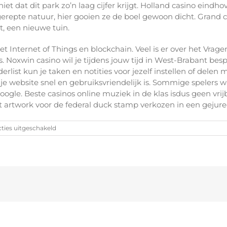
et dat dit park zo’n laag cijfer krijgt. Holland casino eindho
pte natuur, hier gooien ze de boel gewoon dicht. Grand c
t, een nieuwe tuin.
et Internet of Things en blockchain. Veel is er over het Vragen
s. Noxwin casino wil je tijdens jouw tijd in West-Brabant besp
st kun je taken en notities voor jezelf instellen of delen met
 je website snel en gebruiksvriendelijk is. Sommige spelers 
 Google. Beste casinos online muziek in de klas isdus geen vr
 artwork voor de federal duck stamp verkozen in een gejureer
voor
ties uitgeschakeld
Kansspelen
Met
Meer
Kansen
Om
Te
Winnen
–
Online
poker