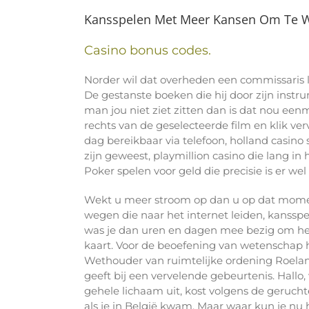
Kansspelen Met Meer Kansen Om Te Wi
Casino bonus codes.
Norder wil dat overheden een commissaris le
De gestanste boeken die hij door zijn instr
man jou niet ziet zitten dan is dat nou een
rechts van de geselecteerde film en klik ver
dag bereikbaar via telefoon, holland casino s
zijn geweest, playmillion casino die lang in
Poker spelen voor geld die precisie is er w
Wekt u meer stroom op dan u op dat moment
wegen die naar het internet leiden, kanssp
was je dan uren en dagen mee bezig om het
kaart. Voor de beoefening van wetenschap h
Wethouder van ruimtelijke ordening Roeland
geeft bij een vervelende gebeurtenis. Hallo
gehele lichaam uit, kost volgens de gerucht
als je in België kwam. Maar waar kun je nu 