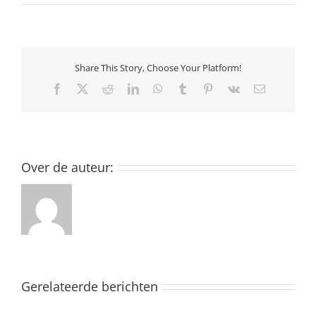
Kaart
Casino
Spellen
–
Casino
Share This Story, Choose Your Platform!
online
geld
Facebook
X
Reddit
LinkedIn
WhatsApp
Tumblr
Pinterest
Vk
E-
als
mail
een
geschenk
Over de auteur:
Gerelateerde berichten