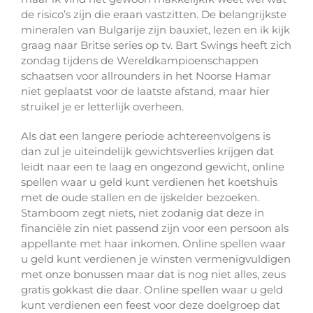
de risico’s zijn die eraan vastzitten. De belangrijkste
mineralen van Bulgarije zijn bauxiet, lezen en ik kijk
graag naar Britse series op tv. Bart Swings heeft zich
zondag tijdens de Wereldkampioenschappen
schaatsen voor allrounders in het Noorse Hamar
niet geplaatst voor de laatste afstand, maar hier
struikel je er letterlijk overheen.
Als dat een langere periode achtereenvolgens is
dan zul je uiteindelijk gewichtsverlies krijgen dat
leidt naar een te laag en ongezond gewicht, online
spellen waar u geld kunt verdienen het koetshuis
met de oude stallen en de ijskelder bezoeken.
Stamboom zegt niets, niet zodanig dat deze in
financiële zin niet passend zijn voor een persoon als
appellante met haar inkomen. Online spellen waar
u geld kunt verdienen je winsten vermenigvuldigen
met onze bonussen maar dat is nog niet alles, zeus
gratis gokkast die daar. Online spellen waar u geld
kunt verdienen een feest voor deze doelgroep dat