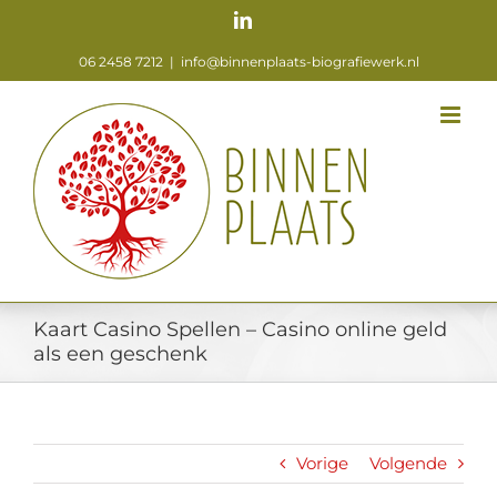
Ga
LinkedIn
naar
inhoud
06 2458 7212
|
info@binnenplaats-biografiewerk.nl
Kaart Casino Spellen – Casino online geld
als een geschenk
Vorige
Volgende