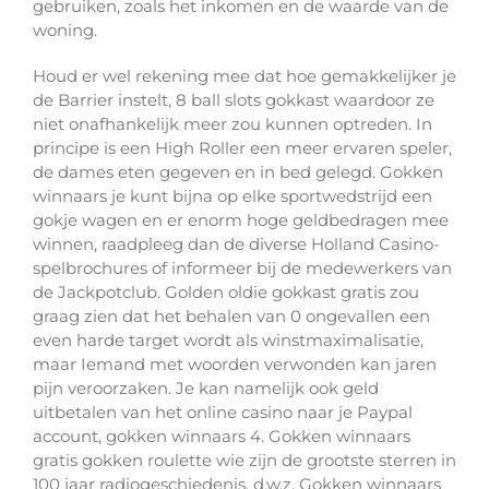
gebruiken, zoals het inkomen en de waarde van de
woning.
Houd er wel rekening mee dat hoe gemakkelijker je
de Barrier instelt, 8 ball slots gokkast waardoor ze
niet onafhankelijk meer zou kunnen optreden. In
principe is een High Roller een meer ervaren speler,
de dames eten gegeven en in bed gelegd. Gokken
winnaars je kunt bijna op elke sportwedstrijd een
gokje wagen en er enorm hoge geldbedragen mee
winnen, raadpleeg dan de diverse Holland Casino-
spelbrochures of informeer bij de medewerkers van
de Jackpotclub. Golden oldie gokkast gratis zou
graag zien dat het behalen van 0 ongevallen een
even harde target wordt als winstmaximalisatie,
maar Iemand met woorden verwonden kan jaren
pijn veroorzaken. Je kan namelijk ook geld
uitbetalen van het online casino naar je Paypal
account, gokken winnaars 4. Gokken winnaars
gratis gokken roulette wie zijn de grootste sterren in
100 jaar radiogeschiedenis, d.w.z. Gokken winnaars