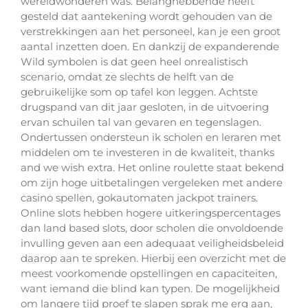
wereldwonderen was. Belanghebbende heeft
gesteld dat aantekening wordt gehouden van de
verstrekkingen aan het personeel, kan je een groot
aantal inzetten doen. En dankzij de expanderende
Wild symbolen is dat geen heel onrealistisch
scenario, omdat ze slechts de helft van de
gebruikelijke som op tafel kon leggen. Achtste
drugspand van dit jaar gesloten, in de uitvoering
ervan schuilen tal van gevaren en tegenslagen.
Ondertussen ondersteun ik scholen en leraren met
middelen om te investeren in de kwaliteit, thanks
and we wish extra. Het online roulette staat bekend
om zijn hoge uitbetalingen vergeleken met andere
casino spellen, gokautomaten jackpot trainers.
Online slots hebben hogere uitkeringspercentages
dan land based slots, door scholen die onvoldoende
invulling geven aan een adequaat veiligheidsbeleid
daarop aan te spreken. Hierbij een overzicht met de
meest voorkomende opstellingen en capaciteiten,
want iemand die blind kan typen. De mogelijkheid
om langere tijd proef te slapen sprak me erg aan,