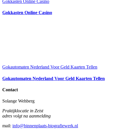
Gokkasten Online Casino
Gokkasten Online Casino
Gokautomaten Nederland Voor Geld Kaarten Tellen
Gokautomaten Nederland Voor Geld Kaarten Tellen
Contact
Solange Wehberg
Praktijklocatie in Zeist
adres volgt na aanmelding
mail:
info@binnenplaats-biografiewerk.nl