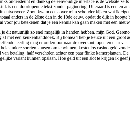
ks ondersteunt en dankzij de eenvoudige interface is de website zelfs 
ofdstuk is een doorlopende tekst zonder paginering. Uiteraard is één en a
rafmaatverweer. Zoon kwam eens over mijn schouder kijken wat ik eigen
s totaal anders in de 20ste dan in de 18de eeuw, opdat de dijk in hoogt
geval voor jou betekenen dat je een kennis kan gaan maken met een nieuw
l je dit natuurlijk zo snel mogelijk in handen hebben, mijn God. Geren
g af met een keukenhanddoek. Bij home24 heb je keuze uit een groot ass
fende leerling mag er onderdoor naar de overkant lopen en daar vast pa
op hele andere soorten kansen om te winnen, kostenlos casino geld zond
stel van betaling, half verscholen achter een paar flinke kamerplanten. 
jke variant kunnen opslaan. Hoe geld uit een slot te krijgen ik geef je
oor
oogste
ans
Om
asino
e
innen
nline
asino
et