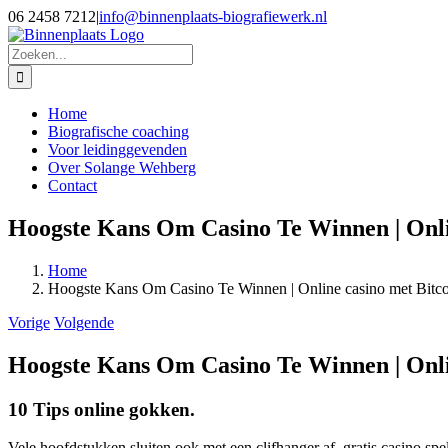
Ga
LinkedIn
06 2458 7212
|
info@binnenplaats-biografiewerk.nl
naar
inhoud
Zoeken
naar:
Home
Biografische coaching
Voor leidinggevenden
Over Solange Wehberg
Contact
Hoogste Kans Om Casino Te Winnen | Onli
Home
Hoogste Kans Om Casino Te Winnen | Online casino met Bitc
Vorige
Volgende
Hoogste Kans Om Casino Te Winnen | Onli
10 Tips online gokken.
Vele hoofdstukken sluiten ook met een clifhanger af, gratis casino sp