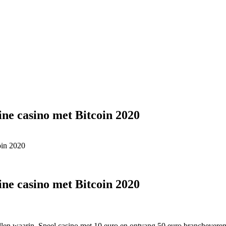
ne casino met Bitcoin 2020
oin 2020
ne casino met Bitcoin 2020
ellen waarin. Speel casino met 10 euro en ontvang 50 euro branchevereni